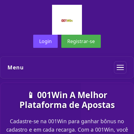
Login
Registrar-se
Menu
📱 001Win A Melhor
Plataforma de Apostas
Cadastre-se na 001Win para ganhar bônus no
cadastro e em cada recarga. Com a 001Win, você