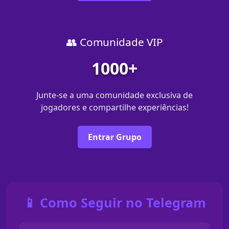
👥 Comunidade VIP
1000+
Junte-se a uma comunidade exclusiva de
jogadores e compartilhe experiências!
Entrar Grupo
📱 Como Seguir no Telegram