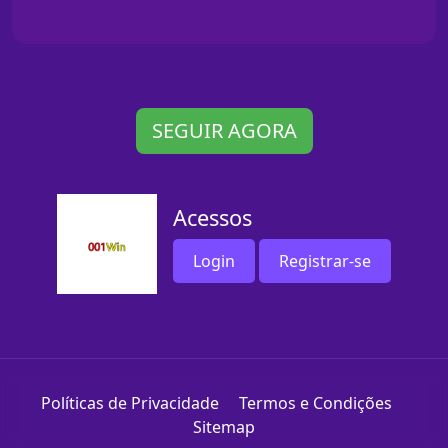
SEGUIR AGORA
Acessos
Login
Registrar-se
Políticas de Privacidade
Termos e Condições
Sitemap