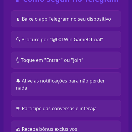
📱 Baixe o app Telegram no seu dispositivo
🔍 Procure por "@001Win GameOficial"
👆 Toque em "Entrar" ou "Join"
🔔 Ative as notificações para não perder
nada
💬 Participe das conversas e interaja
🎁 Receba bônus exclusivos