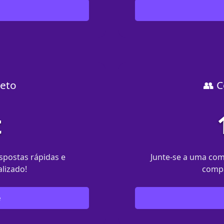
reto
👥 
t
espostas rápidas e
Junte-se a uma com
lizado!
compa
e