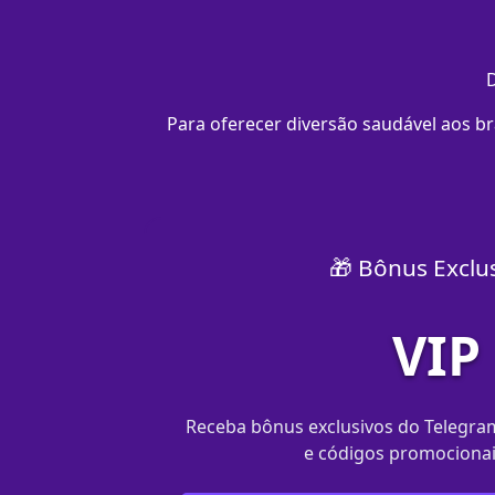
Para oferecer diversão saudável aos b
🎁 Bônus Exclu
VIP
Receba bônus exclusivos do Telegra
e códigos promocionai