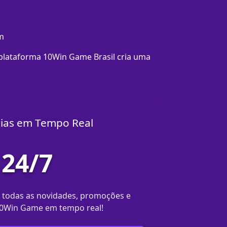
m
 plataforma 10Win Game Brasil cria uma
cias em Tempo Real
24/7
e todas as novidades, promoções e
10Win Game em tempo real!