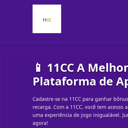
📱 11CC A Melho
Plataforma de A
Cadastre-se na 11CC para ganhar bônus
recarga. Com a 11CC, você tem acesso a
uma experiência de jogo inigualável. J
agora!