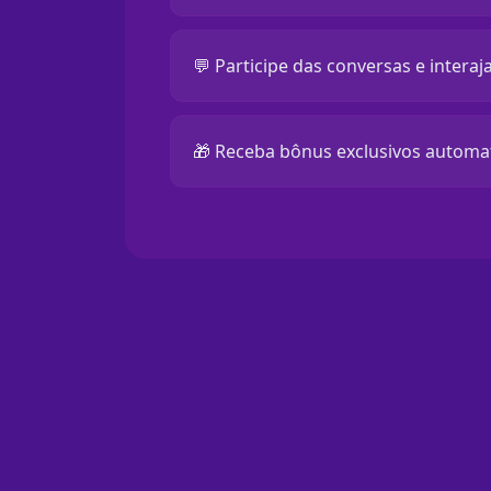
💬 Participe das conversas e interaj
🎁 Receba bônus exclusivos autom