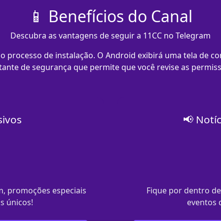
📱 Benefícios do Canal
Descubra as vantagens de seguir a 11CC no Telegram
 o processo de instalação. O Android exibirá uma tela de
ortante de segurança que permite que você revise as permis
sivos
📢 Notí
m, promoções especiais
Fique por dentro d
s únicos!
eventos 