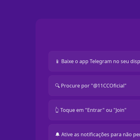
📱 Baixe o app Telegram no seu disp
🔍 Procure por "@11CCOficial"
👆 Toque em "Entrar" ou "Join"
🔔 Ative as notificações para não p