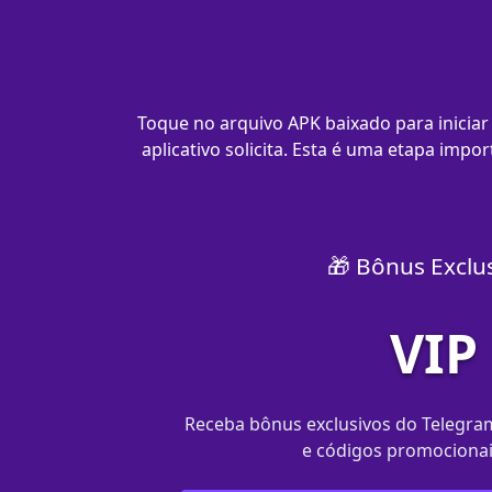
Toque no arquivo APK baixado para iniciar
aplicativo solicita. Esta é uma etapa imp
🎁 Bônus Exclu
VIP
Receba bônus exclusivos do Telegra
e códigos promocionai