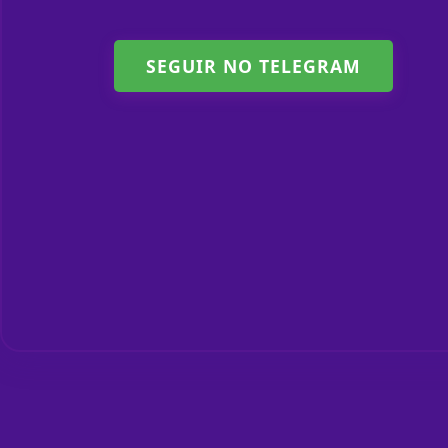
SEGUIR NO TELEGRAM