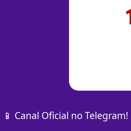
📱 Canal Oficial no Telegram!