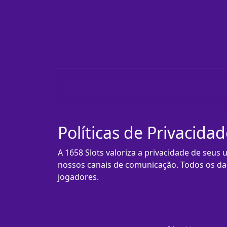
Políticas de Privacida
A 1658 Slots valoriza a privacidade de seu
nossos canais de comunicação. Todos os dad
jogadores.