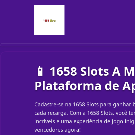
📱 1658 Slots A 
Plataforma de A
Cadastre-se na 1658 Slots para ganhar 
cada recarga. Com a 1658 Slots, você t
incríveis e uma experiência de jogo inig
vencedores agora!