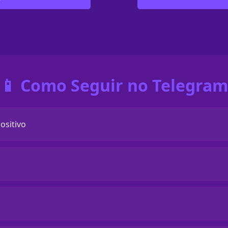
📱 Como Seguir no Telegram
ositivo