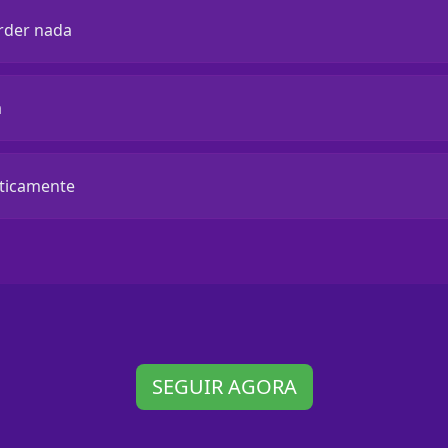
erder nada
a
aticamente
SEGUIR AGORA