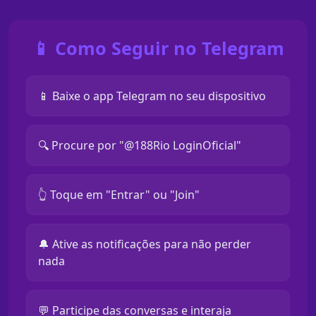
📱 Como Seguir no Telegram
📱 Baixe o app Telegram no seu dispositivo
🔍 Procure por "@188Rio LoginOficial"
👆 Toque em "Entrar" ou "Join"
🔔 Ative as notificações para não perder
nada
💬 Participe das conversas e interaja