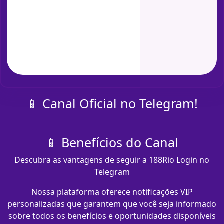
📱 Canal Oficial no Telegram!
📱 Benefícios do Canal
Descubra as vantagens de seguir a 188Rio Login no
Telegram
Nossa plataforma oferece notificações VIP
personalizadas que garantem que você seja informado
sobre todos os benefícios e oportunidades disponíveis