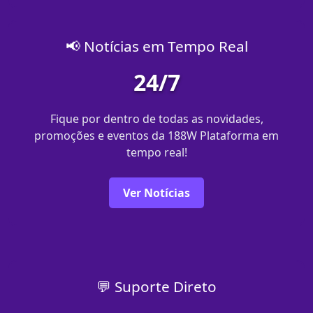
📢 Notícias em Tempo Real
24/7
Fique por dentro de todas as novidades,
promoções e eventos da 188W Plataforma em
tempo real!
Ver Notícias
💬 Suporte Direto