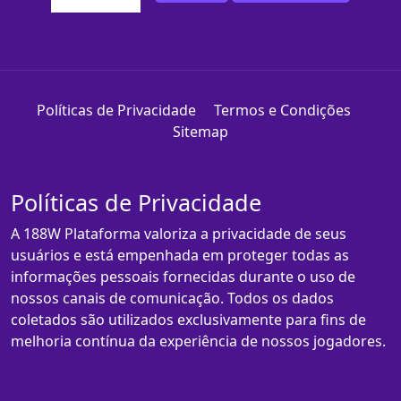
Políticas de Privacidade
Termos e Condições
Sitemap
Políticas de Privacidade
A 188W Plataforma valoriza a privacidade de seus
usuários e está empenhada em proteger todas as
informações pessoais fornecidas durante o uso de
nossos canais de comunicação. Todos os dados
coletados são utilizados exclusivamente para fins de
melhoria contínua da experiência de nossos jogadores.