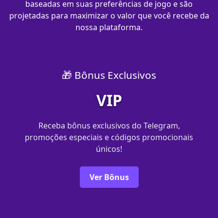
baseadas em suas preferências de jogo e são
projetadas para maximizar o valor que você recebe da
nossa plataforma.
🎁 Bônus Exclusivos
VIP
Receba bônus exclusivos do Telegram,
promoções especiais e códigos promocionais
únicos!
Ver Bônus