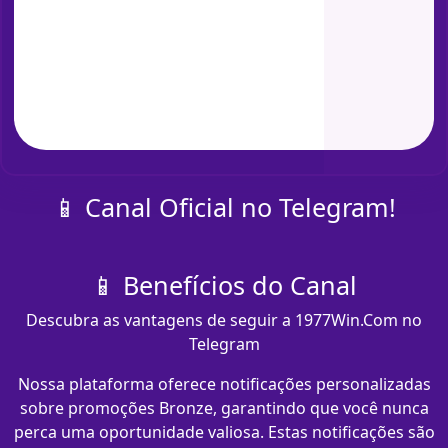
📱 Canal Oficial no Telegram!
📱 Benefícios do Canal
Descubra as vantagens de seguir a 1977Win.Com no
Telegram
Nossa plataforma oferece notificações personalizadas
sobre promoções Bronze, garantindo que você nunca
perca uma oportunidade valiosa. Estas notificações são