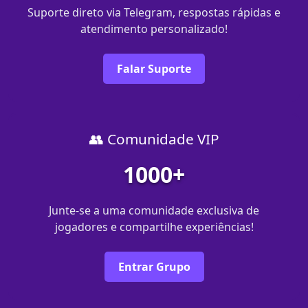
Suporte direto via Telegram, respostas rápidas e
atendimento personalizado!
Falar Suporte
👥 Comunidade VIP
1000+
Junte-se a uma comunidade exclusiva de
jogadores e compartilhe experiências!
Entrar Grupo