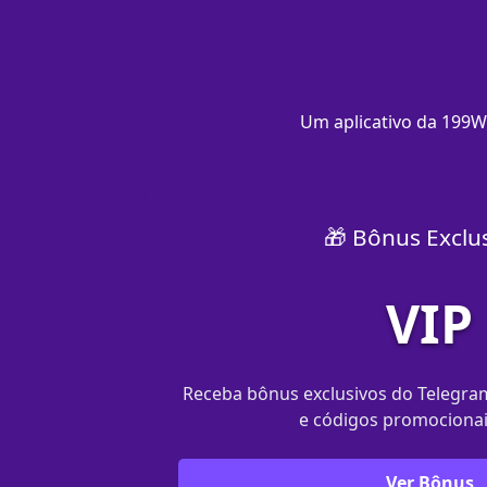
Um aplicativo da 199Wi
🎁 Bônus Exclu
VIP
Receba bônus exclusivos do Telegra
e códigos promocionai
Ver Bônus