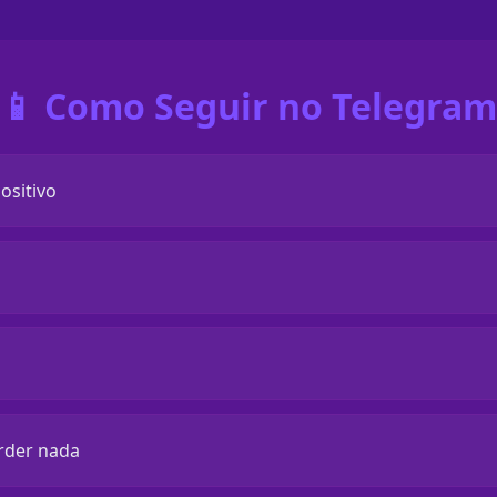
📱 Como Seguir no Telegram
ositivo
erder nada