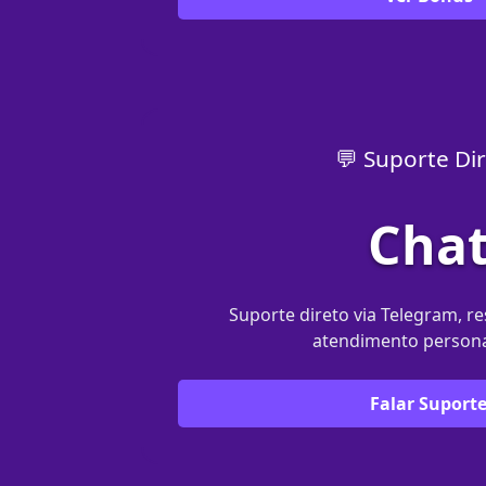
💬 Suporte Di
Cha
Suporte direto via Telegram, r
atendimento persona
Falar Suport