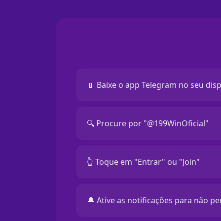
📱 Baixe o app Telegram no seu disp
🔍 Procure por "@199WinOficial"
👆 Toque em "Entrar" ou "Join"
🔔 Ative as notificações para não p