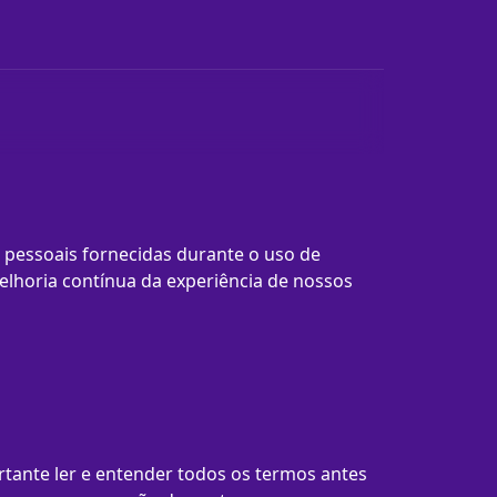
 pessoais fornecidas durante o uso de
elhoria contínua da experiência de nossos
tante ler e entender todos os termos antes