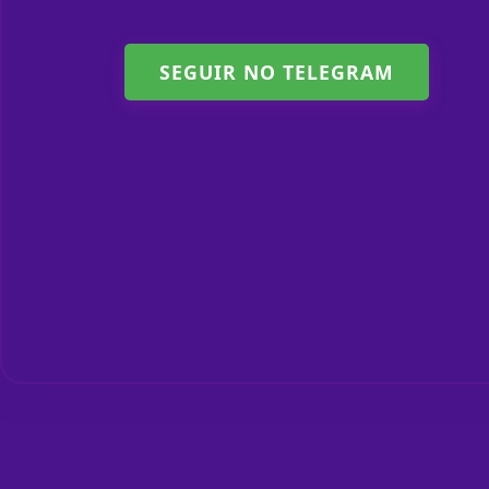
SEGUIR NO TELEGRAM