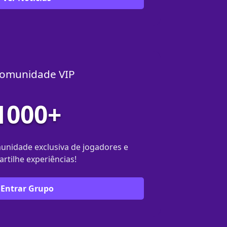
Comunidade VIP
1000+
unidade exclusiva de jogadores e
rtilhe experiências!
Entrar Grupo