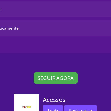
a
aticamente
SEGUIR AGORA
Acessos
Login
Registrar-se