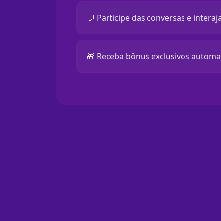
💬 Participe das conversas e interaj
🎁 Receba bônus exclusivos autom