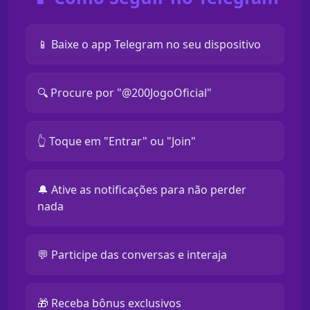
📱 Baixe o app Telegram no seu dispositivo
🔍 Procure por "@200JogoOficial"
👆 Toque em "Entrar" ou "Join"
🔔 Ative as notificações para não perder
nada
💬 Participe das conversas e interaja
🎁 Receba bônus exclusivos