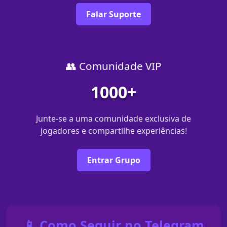
Falar Suporte
👥 Comunidade VIP
1000+
Junte-se a uma comunidade exclusiva de
jogadores e compartilhe experiências!
Entrar Grupo
📱 Como Seguir no Telegram