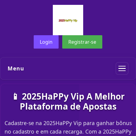
Login
Registrar-se
Menu
📱 2025HaPPy Vip A Melhor
Plataforma de Apostas
Cadastre-se na 2025HaPPy Vip para ganhar bônus
no cadastro e em cada recarga. Com a 2025HaPPy