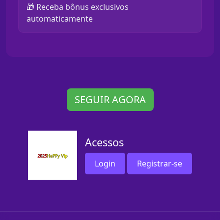
🎁 Receba bônus exclusivos
automaticamente
SEGUIR AGORA
Acessos
Login
Registrar-se