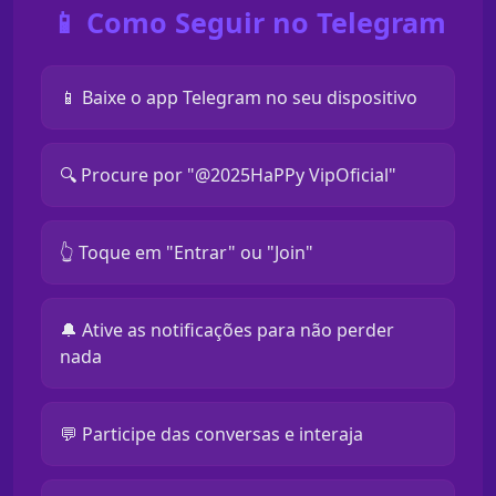
📱 Como Seguir no Telegram
📱 Baixe o app Telegram no seu dispositivo
🔍 Procure por "@2025HaPPy VipOficial"
👆 Toque em "Entrar" ou "Join"
🔔 Ative as notificações para não perder
nada
💬 Participe das conversas e interaja