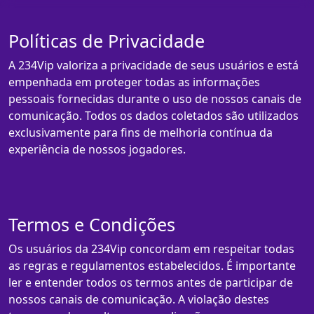
Políticas de Privacidade
A 234Vip valoriza a privacidade de seus usuários e está
empenhada em proteger todas as informações
pessoais fornecidas durante o uso de nossos canais de
comunicação. Todos os dados coletados são utilizados
exclusivamente para fins de melhoria contínua da
experiência de nossos jogadores.
Termos e Condições
Os usuários da 234Vip concordam em respeitar todas
as regras e regulamentos estabelecidos. É importante
ler e entender todos os termos antes de participar de
nossos canais de comunicação. A violação destes