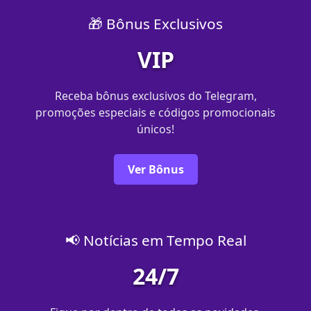
🎁 Bônus Exclusivos
VIP
Receba bônus exclusivos do Telegram,
promoções especiais e códigos promocionais
únicos!
Ver Bônus
📢 Notícias em Tempo Real
24/7