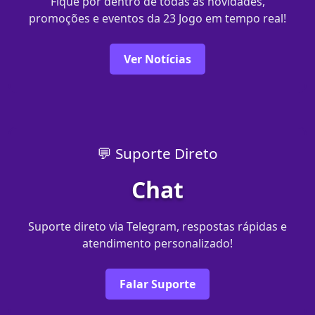
Fique por dentro de todas as novidades,
promoções e eventos da 23 Jogo em tempo real!
Ver Notícias
💬 Suporte Direto
Chat
Suporte direto via Telegram, respostas rápidas e
atendimento personalizado!
Falar Suporte