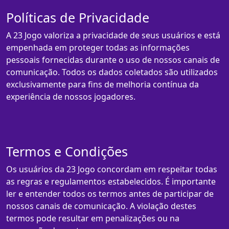
Políticas de Privacidade
A 23 Jogo valoriza a privacidade de seus usuários e está
empenhada em proteger todas as informações
pessoais fornecidas durante o uso de nossos canais de
comunicação. Todos os dados coletados são utilizados
exclusivamente para fins de melhoria contínua da
experiência de nossos jogadores.
Termos e Condições
Os usuários da 23 Jogo concordam em respeitar todas
as regras e regulamentos estabelecidos. É importante
ler e entender todos os termos antes de participar de
nossos canais de comunicação. A violação destes
termos pode resultar em penalizações ou na