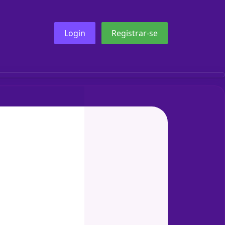
Login
Registrar-se