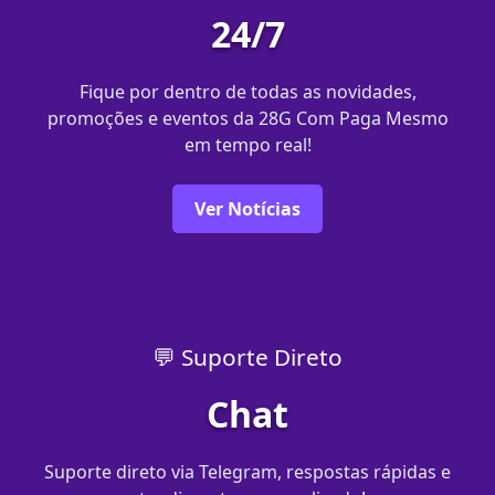
24/7
Fique por dentro de todas as novidades,
promoções e eventos da 28G Com Paga Mesmo
em tempo real!
Ver Notícias
💬 Suporte Direto
Chat
Suporte direto via Telegram, respostas rápidas e