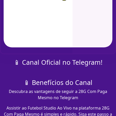
📱 Canal Oficial no Telegram!
📱 Benefícios do Canal
Descubra as vantagens de seguir a 28G Com Paga
Mesmo no Telegram
Assistir ao Futebol Studio Ao Vivo na plataforma 28G
Com Paga Mesmo é simples e rápido. Siga este passo a