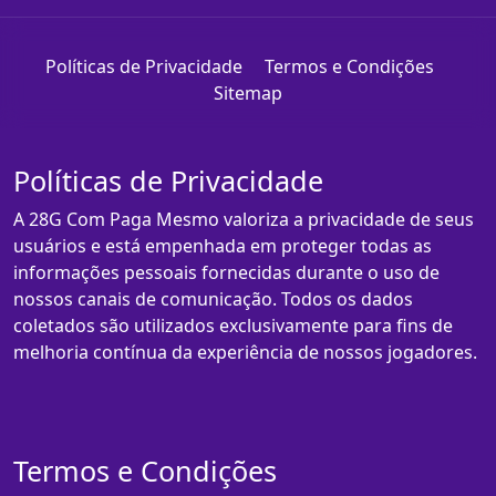
Políticas de Privacidade
Termos e Condições
Sitemap
Políticas de Privacidade
A 28G Com Paga Mesmo valoriza a privacidade de seus
usuários e está empenhada em proteger todas as
informações pessoais fornecidas durante o uso de
nossos canais de comunicação. Todos os dados
coletados são utilizados exclusivamente para fins de
melhoria contínua da experiência de nossos jogadores.
Termos e Condições