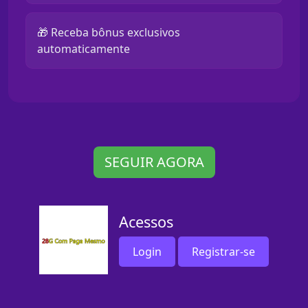
🎁 Receba bônus exclusivos
automaticamente
SEGUIR AGORA
Acessos
Login
Registrar-se