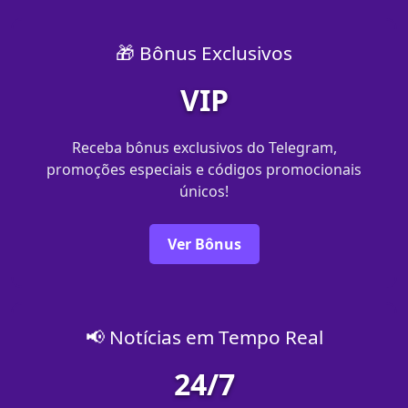
🎁 Bônus Exclusivos
VIP
Receba bônus exclusivos do Telegram,
promoções especiais e códigos promocionais
únicos!
Ver Bônus
📢 Notícias em Tempo Real
24/7