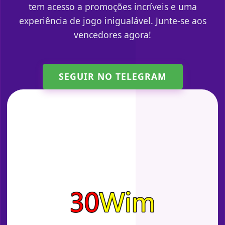
tem acesso a promoções incríveis e uma
experiência de jogo inigualável. Junte-se aos
vencedores agora!
SEGUIR NO TELEGRAM