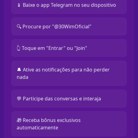
📱 Baixe o app Telegram no seu dispositivo
🔍 Procure por "@30WimOficial"
👆 Toque em "Entrar" ou "Join"
🔔 Ative as notificações para não perder
nada
💬 Participe das conversas e interaja
🎁 Receba bônus exclusivos
automaticamente