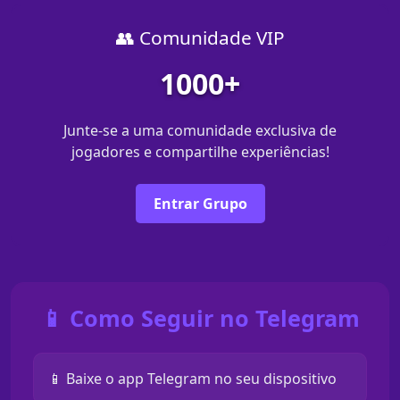
👥 Comunidade VIP
1000+
Junte-se a uma comunidade exclusiva de
jogadores e compartilhe experiências!
Entrar Grupo
📱 Como Seguir no Telegram
📱 Baixe o app Telegram no seu dispositivo