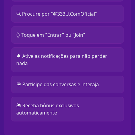
🔍 Procure por "@333U.ComOficial"
👆 Toque em "Entrar" ou "Join"
🔔 Ative as notificações para não perder
nada
💬 Participe das conversas e interaja
🎁 Receba bônus exclusivos
automaticamente