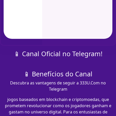
📱 Canal Oficial no Telegram!
📱 Benefícios do Canal
Descubra as vantagens de seguir a 333U.Com no
Telegram
jogos baseados em blockchain e criptomoedas, que
prometem revolucionar como os jogadores ganham e
gastam no universo digital. Para os entusiastas de