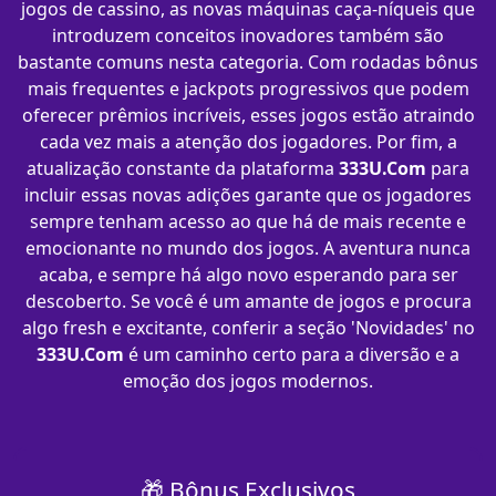
jogos de cassino, as novas máquinas caça-níqueis que
introduzem conceitos inovadores também são
bastante comuns nesta categoria. Com rodadas bônus
mais frequentes e jackpots progressivos que podem
oferecer prêmios incríveis, esses jogos estão atraindo
cada vez mais a atenção dos jogadores. Por fim, a
atualização constante da plataforma
333U.Com
para
incluir essas novas adições garante que os jogadores
sempre tenham acesso ao que há de mais recente e
emocionante no mundo dos jogos. A aventura nunca
acaba, e sempre há algo novo esperando para ser
descoberto. Se você é um amante de jogos e procura
algo fresh e excitante, conferir a seção 'Novidades' no
333U.Com
é um caminho certo para a diversão e a
emoção dos jogos modernos.
🎁 Bônus Exclusivos