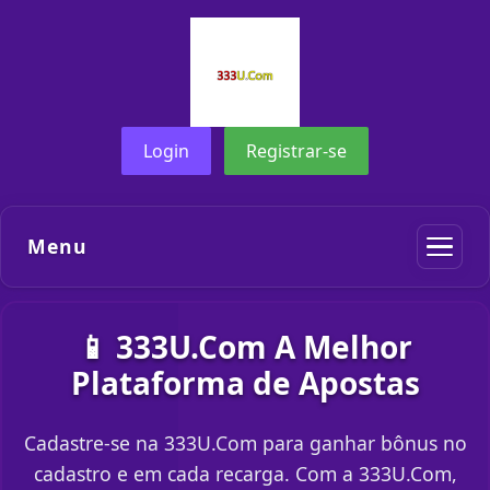
Login
Registrar-se
Menu
📱 333U.Com A Melhor
Plataforma de Apostas
Cadastre-se na 333U.Com para ganhar bônus no
cadastro e em cada recarga. Com a 333U.Com,