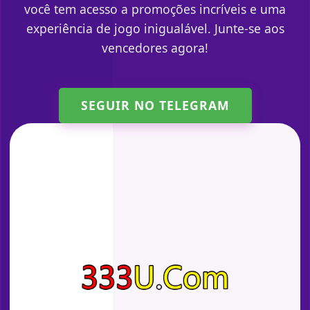
você tem acesso a promoções incríveis e uma
experiência de jogo inigualável. Junte-se aos
vencedores agora!
SEGUIR NO TELEGRAM