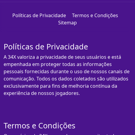
Políticas de Privacidade
Termos e Condições
Sitemap
Políticas de Privacidade
A 34X valoriza a privacidade de seus usuários e está
empenhada em proteger todas as informações
pessoais fornecidas durante o uso de nossos canais de
comunicação. Todos os dados coletados são utilizados
exclusivamente para fins de melhoria contínua da
experiência de nossos jogadores.
Termos e Condições