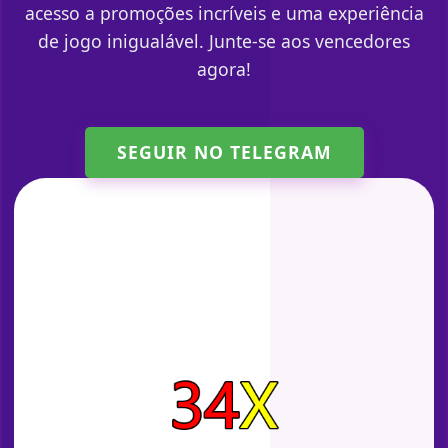
acesso a promoções incríveis e uma experiência
de jogo inigualável. Junte-se aos vencedores
agora!
SEGUIR NO TELEGRAM