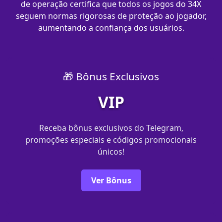
de operação certifica que todos os jogos do 34X
seguem normas rigorosas de proteção ao jogador,
aumentando a confiança dos usuários.
🎁 Bônus Exclusivos
VIP
Receba bônus exclusivos do Telegram,
promoções especiais e códigos promocionais
únicos!
Ver Bônus