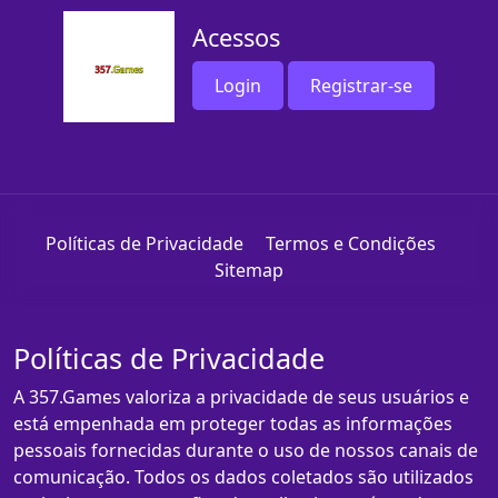
Acessos
Login
Registrar-se
Políticas de Privacidade
Termos e Condições
Sitemap
Políticas de Privacidade
A 357.Games valoriza a privacidade de seus usuários e
está empenhada em proteger todas as informações
pessoais fornecidas durante o uso de nossos canais de
comunicação. Todos os dados coletados são utilizados