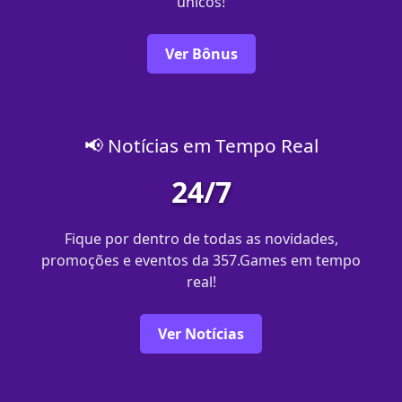
únicos!
Ver Bônus
📢 Notícias em Tempo Real
24/7
Fique por dentro de todas as novidades,
promoções e eventos da 357.Games em tempo
real!
Ver Notícias