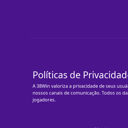
Políticas de Privacida
A 38Win valoriza a privacidade de seus usu
nossos canais de comunicação. Todos os dad
jogadores.