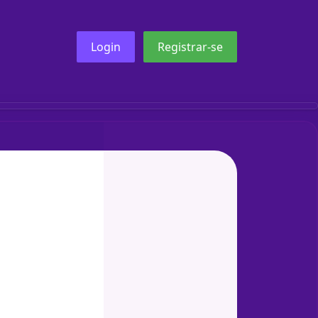
Login
Registrar-se