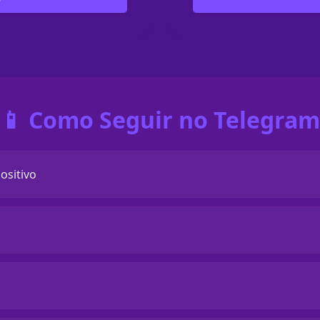
📱 Como Seguir no Telegram
ositivo