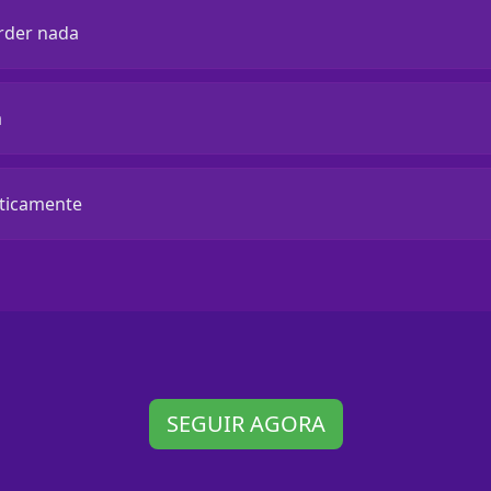
erder nada
a
aticamente
SEGUIR AGORA