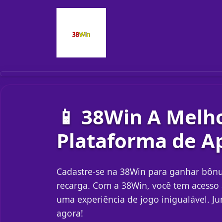
📱 38Win A Melh
Plataforma de A
Cadastre-se na 38Win para ganhar bônu
recarga. Com a 38Win, você tem acesso 
uma experiência de jogo inigualável. J
agora!