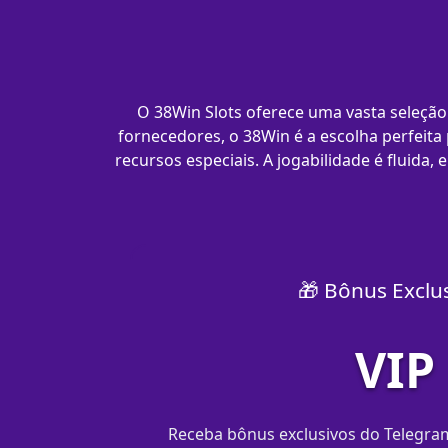
O 38Win Slots oferece uma vasta seleção
fornecedores, o 38Win é a escolha perfeit
recursos especiais. A jogabilidade é fluida
🎁 Bônus Exclu
VIP
Receba bônus exclusivos do Telegra