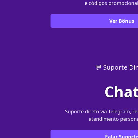
e códigos promocionai
Ver Bônus
💬 Suporte Di
Cha
Suporte direto via Telegram, r
atendimento persona
Falar Suport