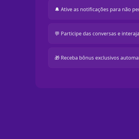
🔔 Ative as notificações para não p
💬 Participe das conversas e interaj
🎁 Receba bônus exclusivos autom