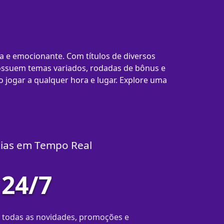
a e emocionante. Com títulos de diversos
possuem temas variados, rodadas de bônus e
o jogar a qualquer hora e lugar. Explore uma
cias em Tempo Real
24/7
e todas as novidades, promoções e