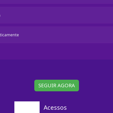
a
aticamente
SEGUIR AGORA
Acessos