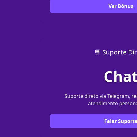
Ver Bônus
💬 Suporte Di
Cha
Suporte direto via Telegram, r
atendimento persona
Falar Suport