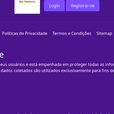
Login
Registrar-se
Políticas de Privacidade
Termos e Condições
Sitemap
de
 seus usuários e está empenhada em proteger todas as inf
dados coletados são utilizados exclusivamente para fins d