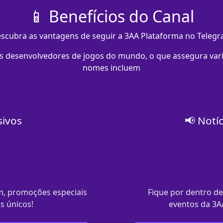
📱 Benefícios do Canal
scubra as vantagens de seguir a 3AA Plataforma no Teleg
 desenvolvedores de jogos do mundo, o que assegura varie
nomes incluem
sivos
📢 Notí
m, promoções especiais
Fique por dentro d
s únicos!
eventos da 3A