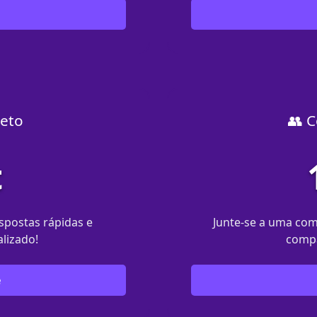
reto
👥 
t
espostas rápidas e
Junte-se a uma com
lizado!
compa
e