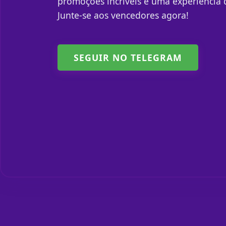
promoções incríveis e uma experiência d
Junte-se aos vencedores agora!
SEGUIR NO TELEGRAM