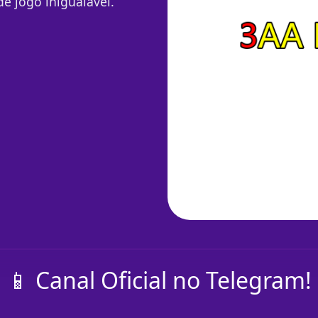
e jogo inigualável.
📱 Canal Oficial no Telegram!