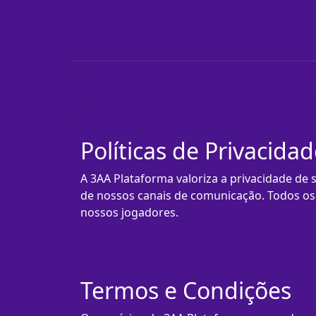
Políticas de Privacida
A 3AA Plataforma valoriza a privacidade de
de nossos canais de comunicação. Todos os 
nossos jogadores.
Termos e Condições