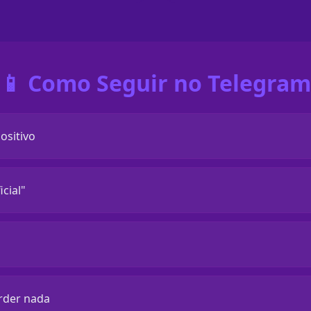
📱 Como Seguir no Telegram
ositivo
cial"
erder nada