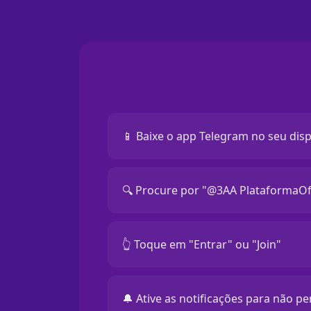
📱 Baixe o app Telegram no seu disp
🔍 Procure por "@3AA PlataformaOfi
👆 Toque em "Entrar" ou "Join"
🔔 Ative as notificações para não p