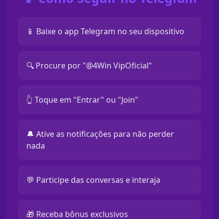
📱 Baixe o app Telegram no seu dispositivo
🔍 Procure por "@4Win VipOficial"
👆 Toque em "Entrar" ou "Join"
🔔 Ative as notificações para não perder
nada
💬 Participe das conversas e interaja
🎁 Receba bônus exclusivos