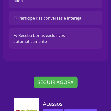
nada
💬 Participe das conversas e interaja
🎁 Receba bônus exclusivos
automaticamente
SEGUIR AGORA
Acessos