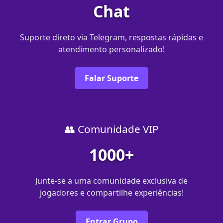
Chat
Suporte direto via Telegram, respostas rápidas e
atendimento personalizado!
Falar Suporte
👥 Comunidade VIP
1000+
Junte-se a uma comunidade exclusiva de
jogadores e compartilhe experiências!
Entrar Grupo