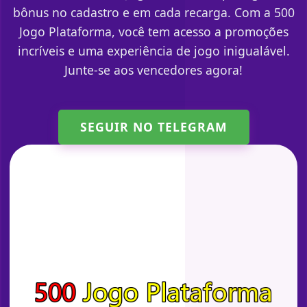
bônus no cadastro e em cada recarga. Com a 500
Jogo Plataforma, você tem acesso a promoções
incríveis e uma experiência de jogo inigualável.
Junte-se aos vencedores agora!
SEGUIR NO TELEGRAM