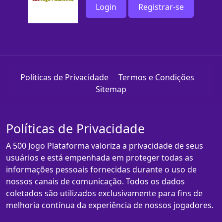
Login
Registrar-se
Políticas de Privacidade
Termos e Condições
Sitemap
Políticas de Privacidade
A 500 Jogo Plataforma valoriza a privacidade de seus
usuários e está empenhada em proteger todas as
informações pessoais fornecidas durante o uso de
nossos canais de comunicação. Todos os dados
coletados são utilizados exclusivamente para fins de
melhoria contínua da experiência de nossos jogadores.