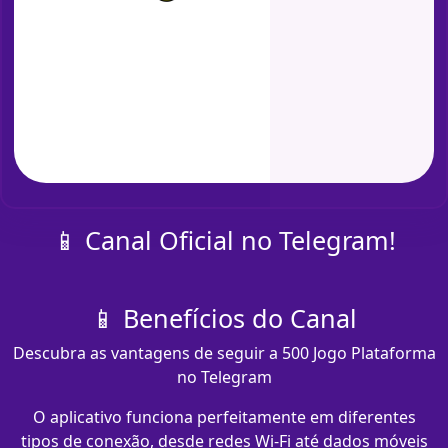
📱 Canal Oficial no Telegram!
📱 Benefícios do Canal
Descubra as vantagens de seguir a 500 Jogo Plataforma
no Telegram
O aplicativo funciona perfeitamente em diferentes
tipos de conexão, desde redes Wi-Fi até dados móveis