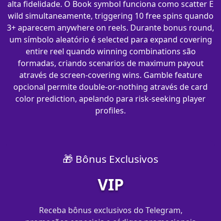
alta fidelidade. O Book symbol funciona como scatter E
wild simultaneamente, triggering 10 free spins quando
3+ aparecem anywhere on reels. Durante bonus round,
um símbolo aleatório é selected para expand covering
entire reel quando winning combinations são
formadas, criando scenarios de maximum payout
através de screen-covering wins. Gamble feature
opcional permite double-or-nothing através de card
color prediction, apelando para risk-seeking player
profiles.
🎁 Bônus Exclusivos
VIP
Receba bônus exclusivos do Telegram,