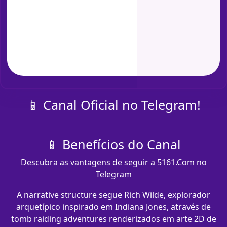
📱 Canal Oficial no Telegram!
📱 Benefícios do Canal
Descubra as vantagens de seguir a 5161.Com no
Telegram
A narrative structure segue Rich Wilde, explorador
arquetípico inspirado em Indiana Jones, através de
tomb raiding adventures renderizados em arte 2D de