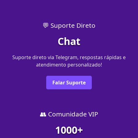
💬 Suporte Direto
Chat
Suporte direto via Telegram, respostas rápidas e
atendimento personalizado!
Falar Suporte
👥 Comunidade VIP
1000+