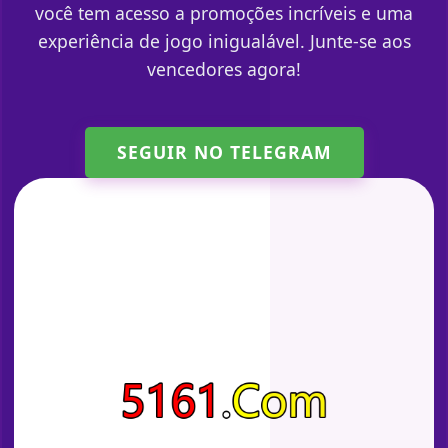
você tem acesso a promoções incríveis e uma
experiência de jogo inigualável. Junte-se aos
vencedores agora!
SEGUIR NO TELEGRAM