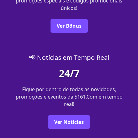
promoções especiais e códigos promocionais
únicos!
Ver Bônus
📢 Notícias em Tempo Real
24/7
Fique por dentro de todas as novidades,
promoções e eventos da 5161.Com em tempo
real!
Ver Notícias