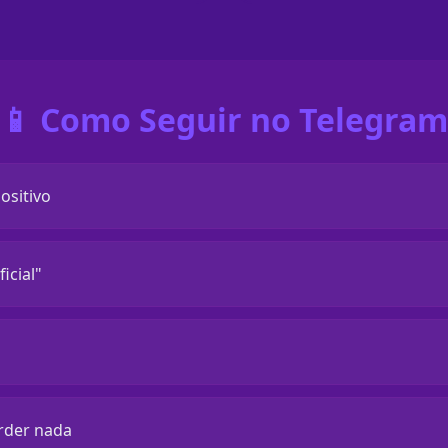
📱 Como Seguir no Telegram
ositivo
icial"
erder nada