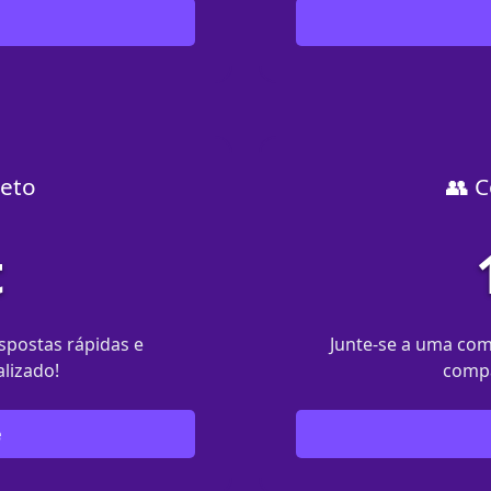
reto
👥 
t
espostas rápidas e
Junte-se a uma com
lizado!
compa
e