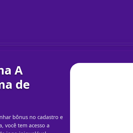
ma A
ma de
anhar bônus no cadastro e
, você tem acesso a