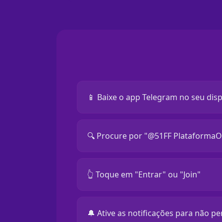
📱 Baixe o app Telegram no seu disp
🔍 Procure por "@51FF PlataformaOf
👆 Toque em "Entrar" ou "Join"
🔔 Ative as notificações para não p