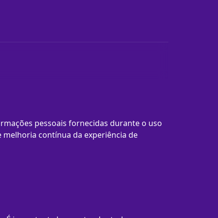
formações pessoais fornecidas durante o uso
e melhoria contínua da experiência de