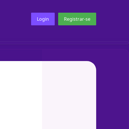
Login
Registrar-se