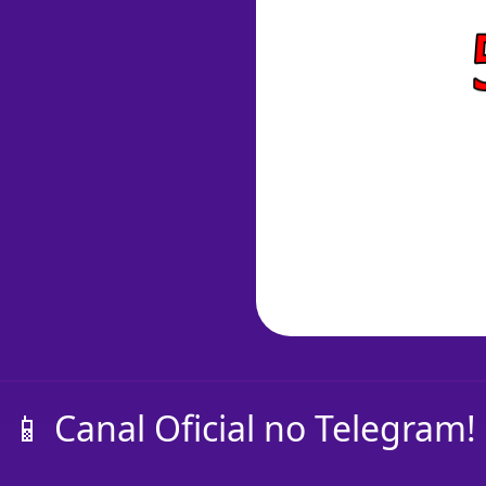
📱 Canal Oficial no Telegram!