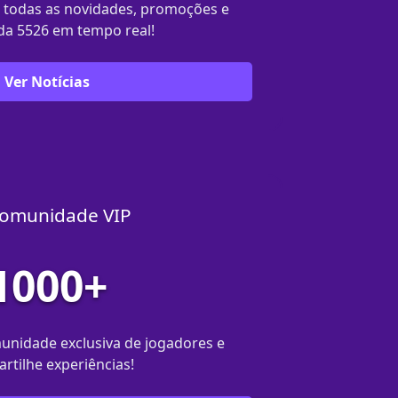
e todas as novidades, promoções e
da 5526 em tempo real!
Ver Notícias
Comunidade VIP
1000+
unidade exclusiva de jogadores e
rtilhe experiências!