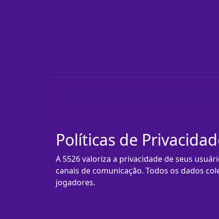
Políticas de Privacida
A 5526 valoriza a privacidade de seus usuá
canais de comunicação. Todos os dados cole
jogadores.