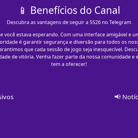
📱 Benefícios do Canal
Descubra as vantagens de seguir a 5526 no Telegram
que você estava esperando. Com uma interface amigável e 
rioridade é garantir segurança e diversão para todos os n
 garantimos que cada sessão de jogo seja inesquecível. Des
ade de vitória. Venha fazer parte da nossa comunidade e 
tem a oferecer!
sivos
📢 Notí