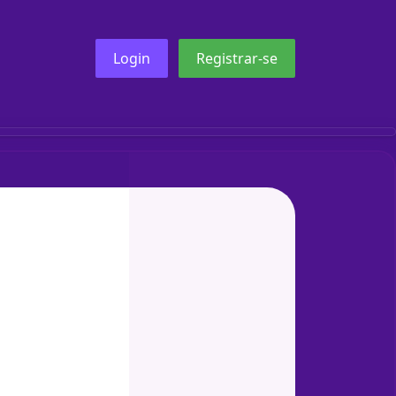
Login
Registrar-se