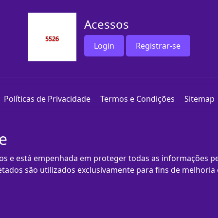
Acessos
Login
Registrar-se
Políticas de Privacidade
Termos e Condições
Sitemap
de
rios e está empenhada em proteger todas as informações p
tados são utilizados exclusivamente para fins de melhoria