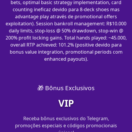
bets, optimal basic strategy implementation, card
counting ineficaz devido para 8-deck shoes mas
advantage play através de promotional offers
exploitation). Session bankroll management: R$10.000
daily limits, stop-loss @ 50% drawdown, stop-win @
200% profit locking gains. Total hands played: ~45.000,
overall RTP achieved: 101.2% (positive devido para
bonus value integration, promotional periods com
enhanced payouts).
🎁 Bônus Exclusivos
VIP
Receba bônus exclusivos do Telegram,
promoções especiais e códigos promocionais