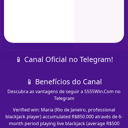
📱 Canal Oficial no Telegram!
📱 Benefícios do Canal
Descubra as vantagens de seguir a 5555Win.Com no
Telegram
Verified win: Maria (Rio de Janeiro, professional
blackjack player) accumulated R$850.000 através de 6-
month period playing live blackjack (average R$500