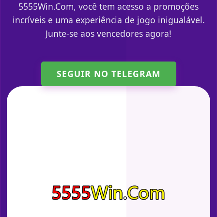
5555Win.Com, você tem acesso a promoções
incríveis e uma experiência de jogo inigualável.
Junte-se aos vencedores agora!
SEGUIR NO TELEGRAM