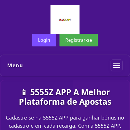
Login
Registrar-se
Menu
📱 5555Z APP A Melhor
Plataforma de Apostas
Cadastre-se na 5555Z APP para ganhar bônus no
cadastro e em cada recarga. Com a 5555Z APP,