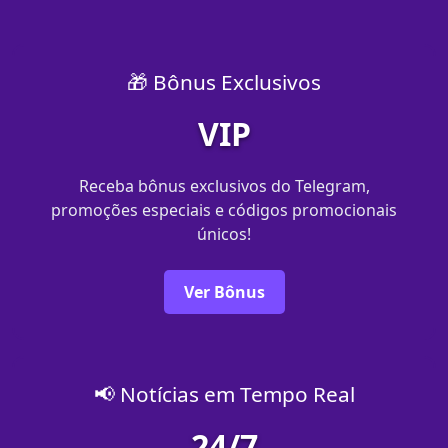
🎁 Bônus Exclusivos
VIP
Receba bônus exclusivos do Telegram,
promoções especiais e códigos promocionais
únicos!
Ver Bônus
📢 Notícias em Tempo Real
24/7