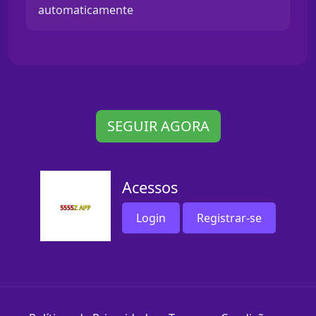
automaticamente
SEGUIR AGORA
Acessos
Login
Registrar-se