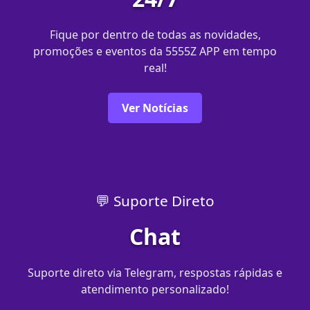
Fique por dentro de todas as novidades,
promoções e eventos da 5555Z APP em tempo
real!
Ver Notícias
💬 Suporte Direto
Chat
Suporte direto via Telegram, respostas rápidas e
atendimento personalizado!