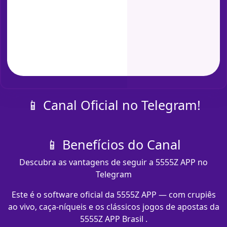
📱 Canal Oficial no Telegram!
📱 Benefícios do Canal
Descubra as vantagens de seguir a 5555Z APP no
Telegram
Este é o software oficial da 5555Z APP — com crupiês
ao vivo, caça-níqueis e os clássicos jogos de apostas da
5555Z APP Brasil .