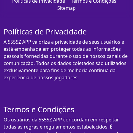
Políticas de Privacidade
Termos e Condições
Sitemap
Políticas de Privacidade
A 5555Z APP valoriza a privacidade de seus usuários e
está empenhada em proteger todas as informações
pessoais fornecidas durante o uso de nossos canais de
comunicação. Todos os dados coletados são utilizados
exclusivamente para fins de melhoria contínua da
experiência de nossos jogadores.
Termos e Condições
Os usuários da 5555Z APP concordam em respeitar
todas as regras e regulamentos estabelecidos. É