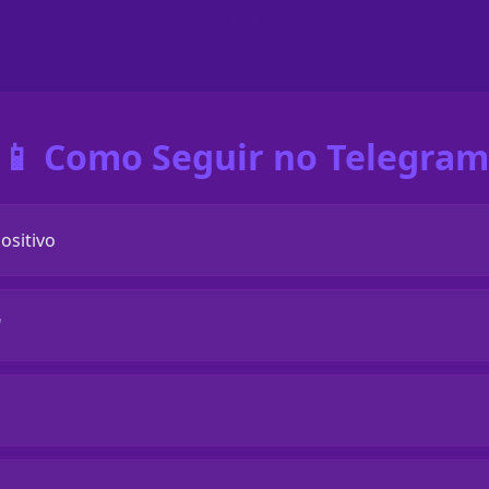
📱 Como Seguir no Telegram
ositivo
"