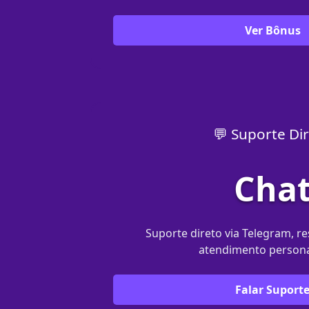
Ver Bônus
💬 Suporte Di
Cha
Suporte direto via Telegram, r
atendimento persona
Falar Suport