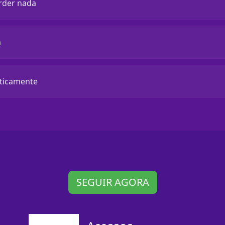
erder nada
a
aticamente
SEGUIR AGORA