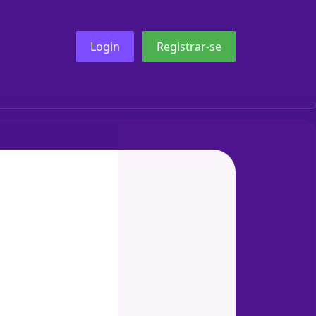
Login
Registrar-se