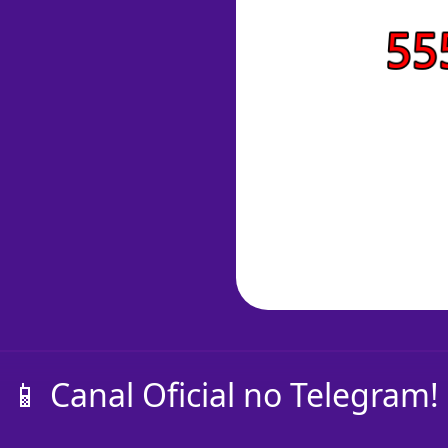
📱 Canal Oficial no Telegram!