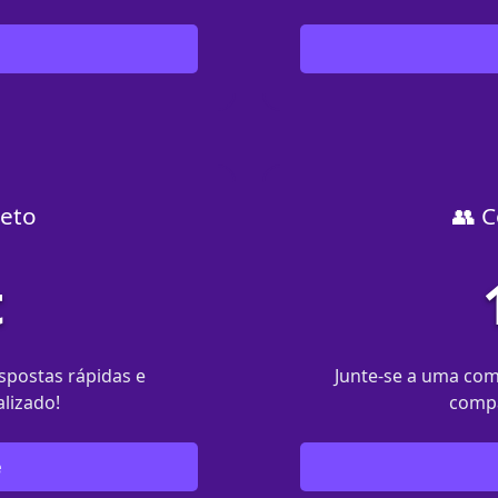
reto
👥 
t
espostas rápidas e
Junte-se a uma com
lizado!
compa
e