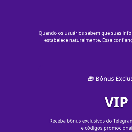
Quando os usuários sabem que suas infor
estabelece naturalmente. Essa confia
🎁 Bônus Exclu
VIP
Receba bônus exclusivos do Telegra
e códigos promocionai