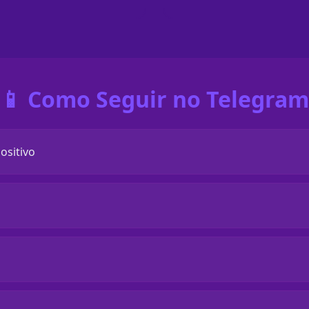
📱 Como Seguir no Telegram
ositivo