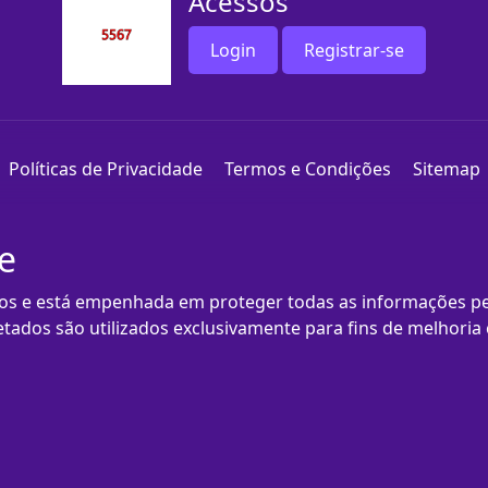
Acessos
Login
Registrar-se
Políticas de Privacidade
Termos e Condições
Sitemap
de
rios e está empenhada em proteger todas as informações p
tados são utilizados exclusivamente para fins de melhoria