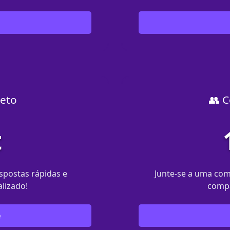
reto
👥 
t
espostas rápidas e
Junte-se a uma com
lizado!
compa
e