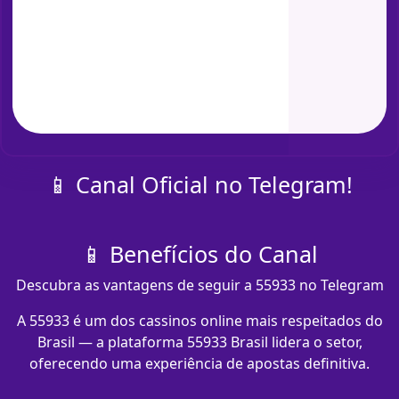
📱 Canal Oficial no Telegram!
📱 Benefícios do Canal
Descubra as vantagens de seguir a 55933 no Telegram
A 55933 é um dos cassinos online mais respeitados do
Brasil — a plataforma 55933 Brasil lidera o setor,
oferecendo uma experiência de apostas definitiva.