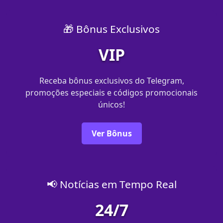
🎁 Bônus Exclusivos
VIP
Receba bônus exclusivos do Telegram,
promoções especiais e códigos promocionais
únicos!
Ver Bônus
📢 Notícias em Tempo Real
24/7