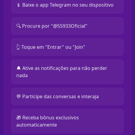
📱 Baixe o app Telegram no seu dispositivo
🔍 Procure por "@55933Oficial"
👆 Toque em "Entrar" ou "Join"
🔔 Ative as notificações para não perder
nada
💬 Participe das conversas e interaja
🎁 Receba bônus exclusivos
automaticamente