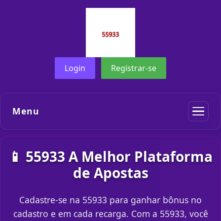
Login
Registrar-se
Menu
📱 55933 A Melhor Plataforma
de Apostas
Cadastre-se na 55933 para ganhar bônus no
cadastro e em cada recarga. Com a 55933, você