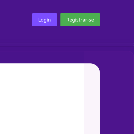
Login
Registrar-se