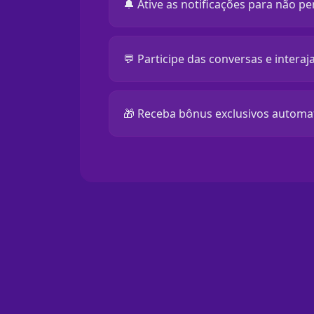
🔔 Ative as notificações para não p
💬 Participe das conversas e interaj
🎁 Receba bônus exclusivos autom