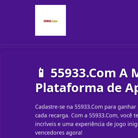
📱 55933.Com A 
Plataforma de A
Cadastre-se na 55933.Com para ganhar
cada recarga. Com a 55933.Com, você 
incríveis e uma experiência de jogo inig
vencedores agora!