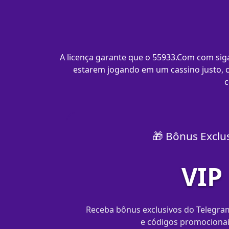
A licença garante que o 55933.Com com​ sig
estarem jogando em um cassino justo, c
c
🎁 Bônus Exclu
VIP
Receba bônus exclusivos do Telegra
e códigos promocionai