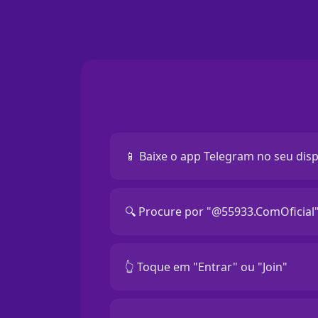
📱 Baixe o app Telegram no seu disp
🔍 Procure por "@55933.ComOficial
👆 Toque em "Entrar" ou "Join"