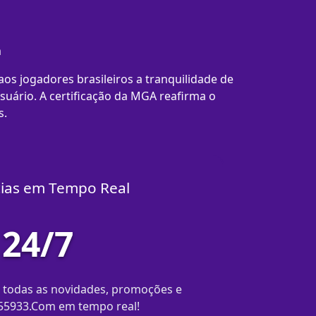
m
os jogadores brasileiros a tranquilidade de
uário. A certificação da MGA reafirma o
s.
cias em Tempo Real
24/7
e todas as novidades, promoções e
55933.Com em tempo real!