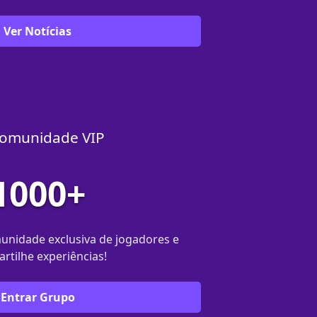
Ver Notícias
Comunidade VIP
1000+
unidade exclusiva de jogadores e
rtilhe experiências!
Entrar Grupo