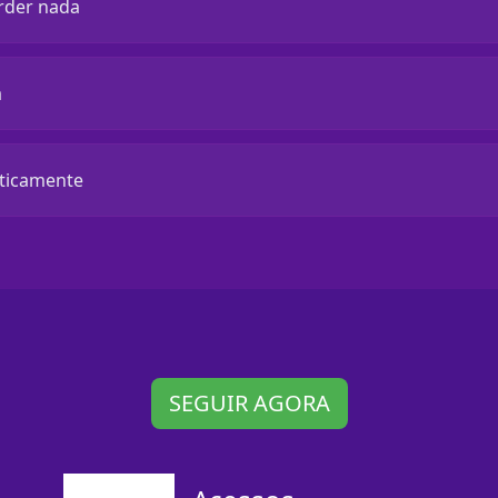
erder nada
a
aticamente
SEGUIR AGORA