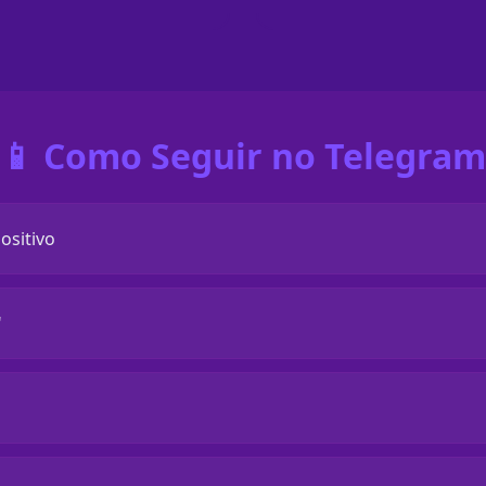
📱 Como Seguir no Telegram
ositivo
"