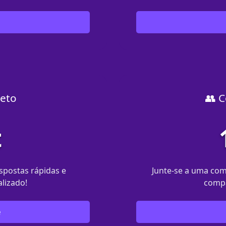
reto
👥 
t
espostas rápidas e
Junte-se a uma com
lizado!
compa
e