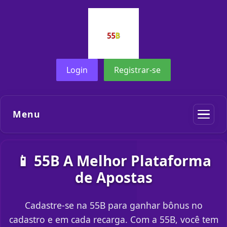
Login
Registrar-se
Menu
📱 55B A Melhor Plataforma
de Apostas
Cadastre-se na 55B para ganhar bônus no
cadastro e em cada recarga. Com a 55B, você tem