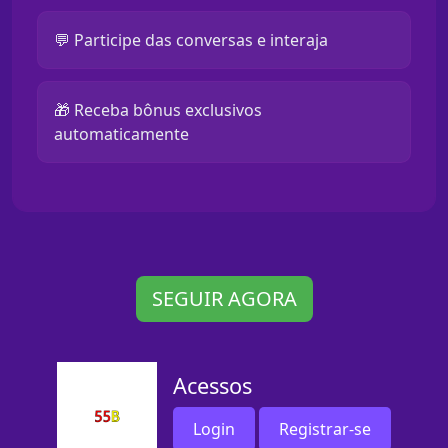
💬 Participe das conversas e interaja
🎁 Receba bônus exclusivos
automaticamente
SEGUIR AGORA
Acessos
Login
Registrar-se