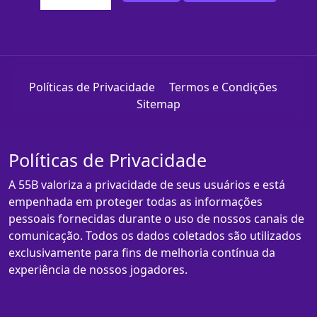
Políticas de Privacidade
Termos e Condições
Sitemap
Políticas de Privacidade
A 55B valoriza a privacidade de seus usuários e está
empenhada em proteger todas as informações
pessoais fornecidas durante o uso de nossos canais de
comunicação. Todos os dados coletados são utilizados
exclusivamente para fins de melhoria contínua da
experiência de nossos jogadores.