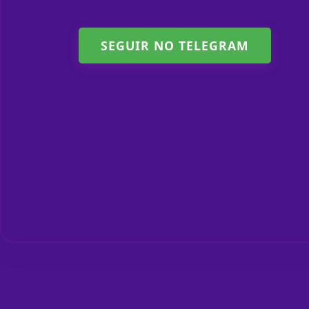
SEGUIR NO TELEGRAM