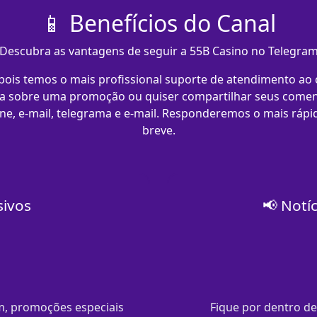
📱 Benefícios do Canal
Descubra as vantagens de seguir a 55B Casino no Telegra
pois temos o mais profissional suporte de atendimento ao cl
ta sobre uma promoção ou quiser compartilhar seus comen
one, e-mail, telegrama e e-mail. Responderemos o mais rápi
breve.
sivos
📢 Notí
m, promoções especiais
Fique por dentro d