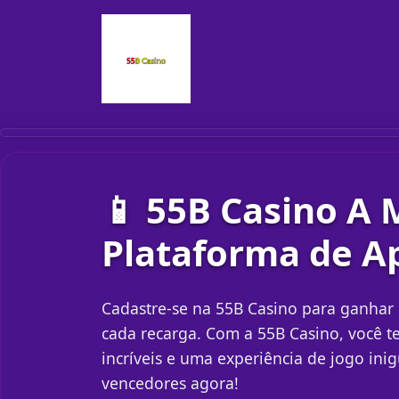
📱 55B Casino A 
Plataforma de A
Cadastre-se na 55B Casino para ganhar
cada recarga. Com a 55B Casino, você 
incríveis e uma experiência de jogo inig
vencedores agora!