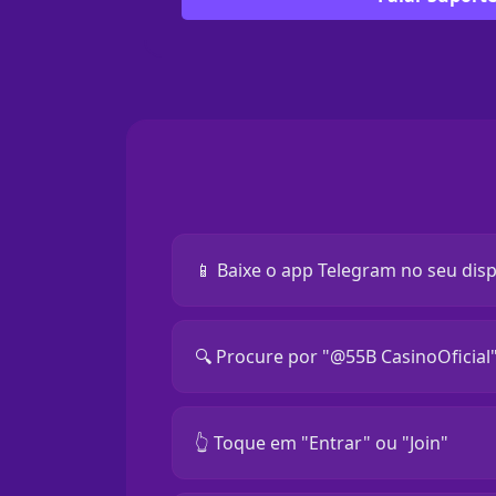
📱 Baixe o app Telegram no seu disp
🔍 Procure por "@55B CasinoOficial
👆 Toque em "Entrar" ou "Join"