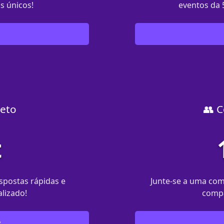
s únicos!
eventos da 
reto
👥 
t
espostas rápidas e
Junte-se a uma com
lizado!
compa
e