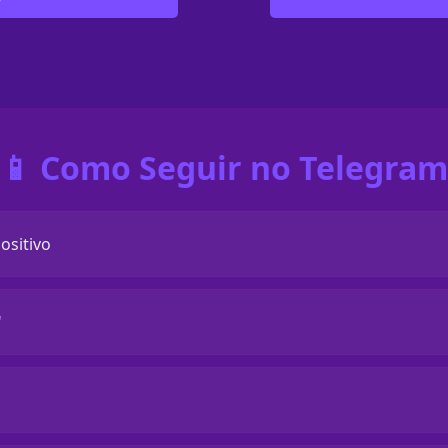
📱 Como Seguir no Telegram
ositivo
"