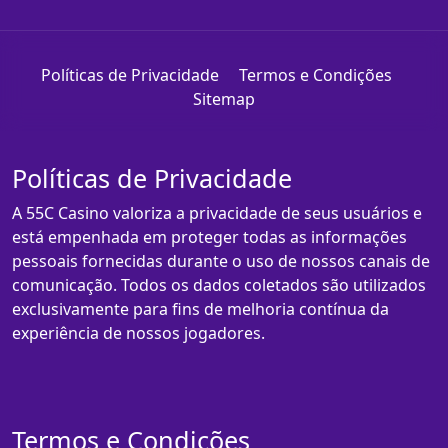
Políticas de Privacidade
Termos e Condições
Sitemap
Políticas de Privacidade
A 55C Casino valoriza a privacidade de seus usuários e
está empenhada em proteger todas as informações
pessoais fornecidas durante o uso de nossos canais de
comunicação. Todos os dados coletados são utilizados
exclusivamente para fins de melhoria contínua da
experiência de nossos jogadores.
Termos e Condições