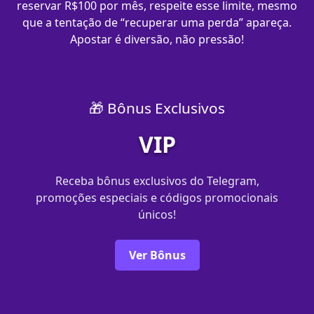
reservar R$100 por mês, respeite esse limite, mesmo
que a tentação de “recuperar uma perda” apareça.
Apostar é diversão, não pressão!
🎁 Bônus Exclusivos
VIP
Receba bônus exclusivos do Telegram,
promoções especiais e códigos promocionais
únicos!
Ver Bônus