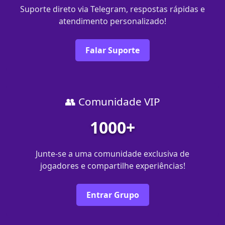
Suporte direto via Telegram, respostas rápidas e
atendimento personalizado!
Falar Suporte
👥 Comunidade VIP
1000+
Junte-se a uma comunidade exclusiva de
jogadores e compartilhe experiências!
Entrar Grupo