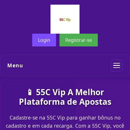
Login
Registrar-se
Menu
📱 55C Vip A Melhor
Plataforma de Apostas
Cadastre-se na 55C Vip para ganhar bônus no
cadastro e em cada recarga. Com a 55C Vip, você