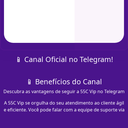
📱 Canal Oficial no Telegram!
📱 Benefícios do Canal
Descubra as vantagens de seguir a 55C Vip no Telegram
A 55C Vip se orgulha do seu atendimento ao cliente ágil
e eficiente. Você pode falar com a equipe de suporte via