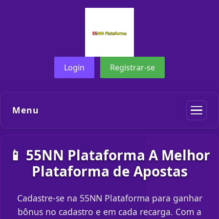
Login
Registrar-se
Menu
📱 55NN Plataforma A Melhor
Plataforma de Apostas
Cadastre-se na 55NN Plataforma para ganhar
bônus no cadastro e em cada recarga. Com a