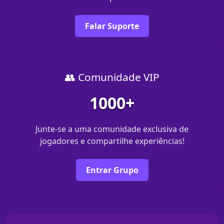
Falar Suporte
👥 Comunidade VIP
1000+
Junte-se a uma comunidade exclusiva de
jogadores e compartilhe experiências!
Entrar Grupo