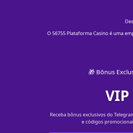
Des
O 56755 Plataforma Casino é uma empr
🎁 Bônus Exclu
VIP
Receba bônus exclusivos do Telegra
e códigos promocionai