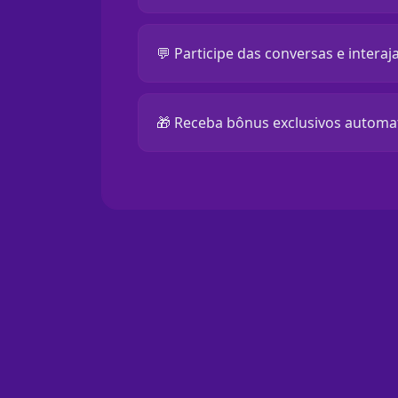
💬 Participe das conversas e interaj
🎁 Receba bônus exclusivos autom