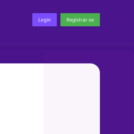
Login
Registrar-se