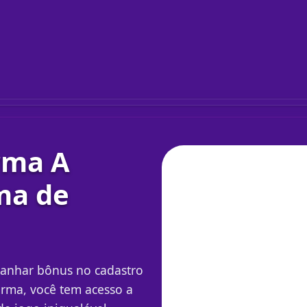
rma A
ma de
ganhar bônus no cadastro
orma, você tem acesso a