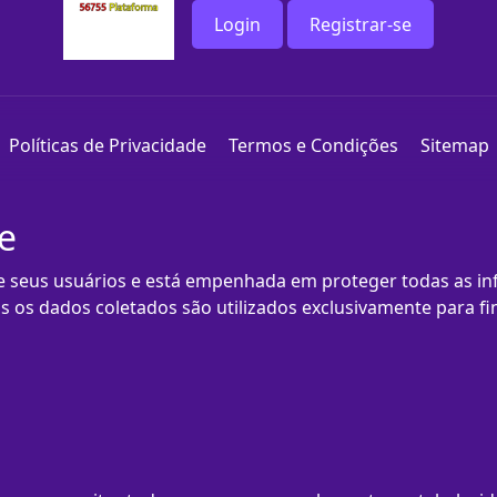
Login
Registrar-se
Políticas de Privacidade
Termos e Condições
Sitemap
de
de seus usuários e está empenhada em proteger todas as i
 os dados coletados são utilizados exclusivamente para fi