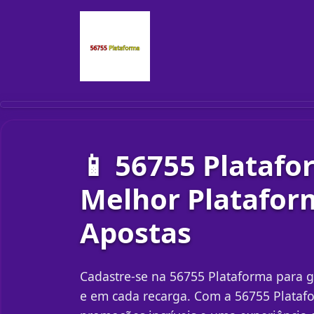
📱 56755 Platafo
Melhor Platafor
Apostas
Cadastre-se na 56755 Plataforma para 
e em cada recarga. Com a 56755 Plataf