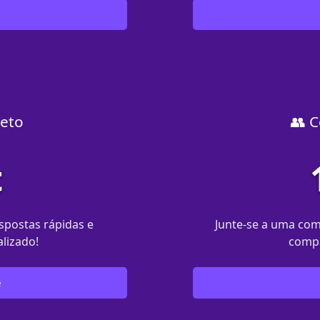
reto
👥 
t
espostas rápidas e
Junte-se a uma com
lizado!
compa
e