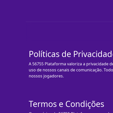
Políticas de Privacida
A 56755 Plataforma valoriza a privacidade 
uso de nossos canais de comunicação. Todos
nossos jogadores.
Termos e Condições