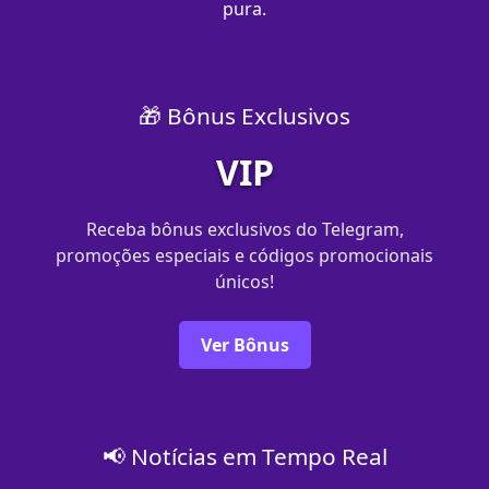
pura.
🎁 Bônus Exclusivos
VIP
Receba bônus exclusivos do Telegram,
promoções especiais e códigos promocionais
únicos!
Ver Bônus
📢 Notícias em Tempo Real