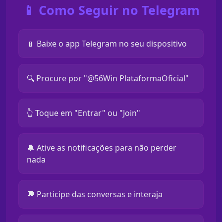
📱 Como Seguir no Telegram
📱 Baixe o app Telegram no seu dispositivo
🔍 Procure por "@56Win PlataformaOficial"
👆 Toque em "Entrar" ou "Join"
🔔 Ative as notificações para não perder
nada
💬 Participe das conversas e interaja