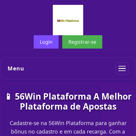
Login
Registrar-se
Menu
📱 56Win Plataforma A Melhor
Plataforma de Apostas
Cadastre-se na 56Win Plataforma para ganhar
bônus no cadastro e em cada recarga. Com a