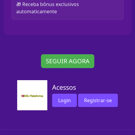
🎁 Receba bônus exclusivos
automaticamente
SEGUIR AGORA
Acessos
Login
Registrar-se