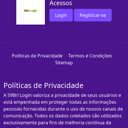
Acessos
Login
Registrar-se
Políticas de Privacidade
Termos e Condições
Sitemap
Políticas de Privacidade
A 59Brl Login valoriza a privacidade de seus usuários e
está empenhada em proteger todas as informações
pessoais fornecidas durante o uso de nossos canais de
comunicação. Todos os dados coletados são utilizados
exclusivamente para fins de melhoria contínua da