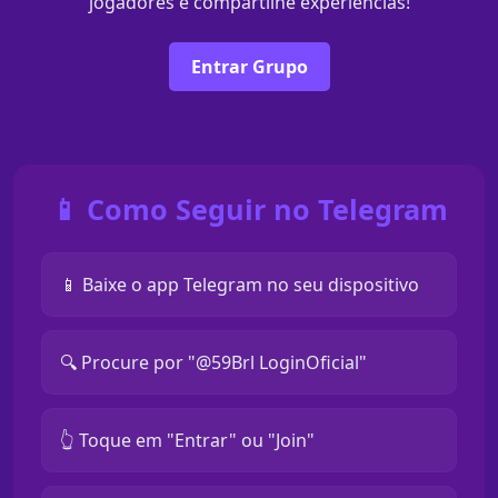
jogadores e compartilhe experiências!
Entrar Grupo
📱 Como Seguir no Telegram
📱 Baixe o app Telegram no seu dispositivo
🔍 Procure por "@59Brl LoginOficial"
👆 Toque em "Entrar" ou "Join"