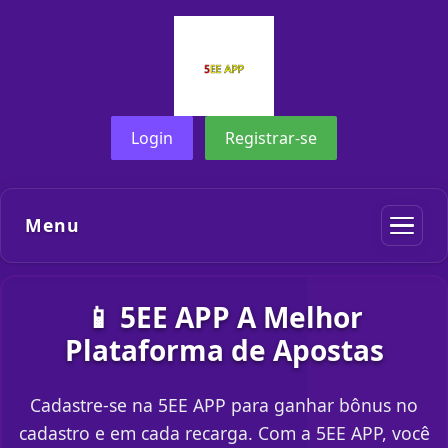
Login
Registrar-se
Menu
📱 5EE APP A Melhor
Plataforma de Apostas
Cadastre-se na 5EE APP para ganhar bônus no
cadastro e em cada recarga. Com a 5EE APP, você