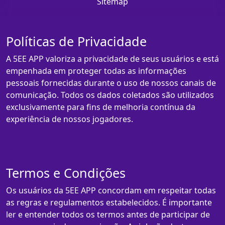
Sitemap
Políticas de Privacidade
A 5EE APP valoriza a privacidade de seus usuários e está
empenhada em proteger todas as informações
pessoais fornecidas durante o uso de nossos canais de
comunicação. Todos os dados coletados são utilizados
exclusivamente para fins de melhoria contínua da
experiência de nossos jogadores.
Termos e Condições
Os usuários da 5EE APP concordam em respeitar todas
as regras e regulamentos estabelecidos. É importante
ler e entender todos os termos antes de participar de