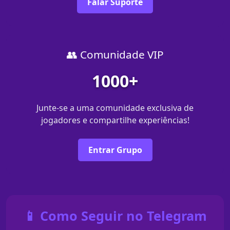
Falar Suporte
👥 Comunidade VIP
1000+
Junte-se a uma comunidade exclusiva de
jogadores e compartilhe experiências!
Entrar Grupo
📱 Como Seguir no Telegram