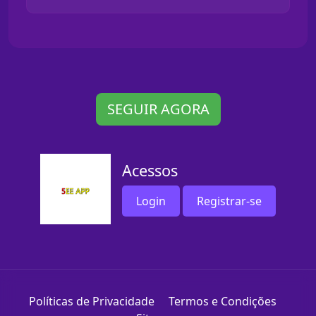
SEGUIR AGORA
Acessos
Login
Registrar-se
Políticas de Privacidade
Termos e Condições