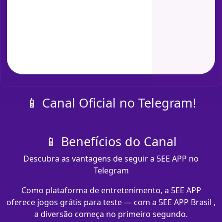
📱 Canal Oficial no Telegram!
📱 Benefícios do Canal
Descubra as vantagens de seguir a 5EE APP no
Telegram
Como plataforma de entretenimento, a 5EE APP
oferece jogos grátis para teste — com a 5EE APP Brasil ,
a diversão começa no primeiro segundo.