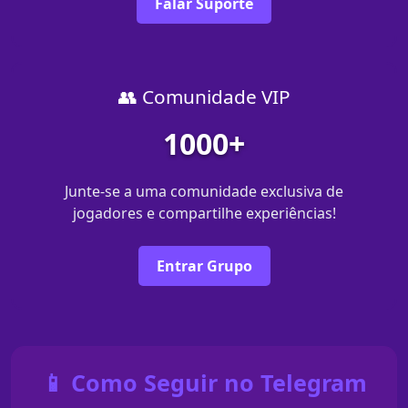
Falar Suporte
👥 Comunidade VIP
1000+
Junte-se a uma comunidade exclusiva de
jogadores e compartilhe experiências!
Entrar Grupo
📱 Como Seguir no Telegram