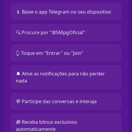
📱 Baixe o app Telegram no seu dispositivo
🔍 Procure por "@5MpgOficial"
👆 Toque em "Entrar" ou "Join"
🔔 Ative as notificações para não perder
nada
💬 Participe das conversas e interaja
🎁 Receba bônus exclusivos
automaticamente