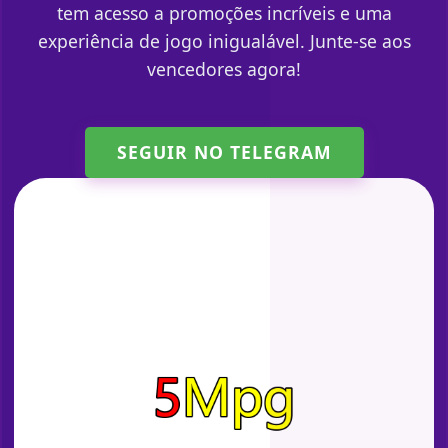
tem acesso a promoções incríveis e uma
experiência de jogo inigualável. Junte-se aos
vencedores agora!
SEGUIR NO TELEGRAM