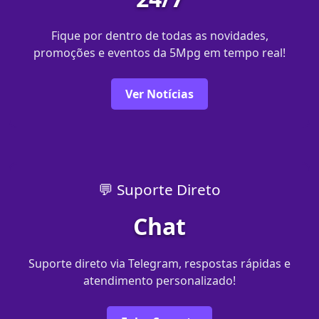
Fique por dentro de todas as novidades,
promoções e eventos da 5Mpg em tempo real!
Ver Notícias
💬 Suporte Direto
Chat
Suporte direto via Telegram, respostas rápidas e
atendimento personalizado!