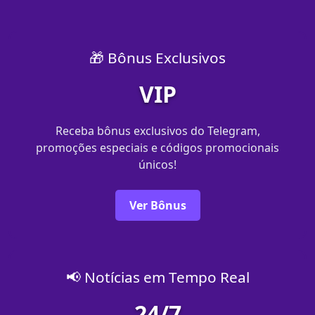
🎁 Bônus Exclusivos
VIP
Receba bônus exclusivos do Telegram,
promoções especiais e códigos promocionais
únicos!
Ver Bônus
📢 Notícias em Tempo Real
24/7