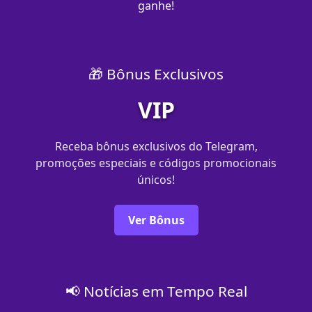
ganhe!
🎁 Bônus Exclusivos
VIP
Receba bônus exclusivos do Telegram,
promoções especiais e códigos promocionais
únicos!
Ver Bônus
📢 Notícias em Tempo Real