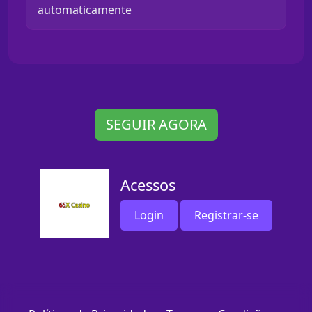
automaticamente
SEGUIR AGORA
Acessos
Login
Registrar-se