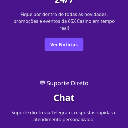
Fique por dentro de todas as novidades,
promoções e eventos da 65X Casino em tempo
real!
Ver Notícias
💬 Suporte Direto
Chat
Suporte direto via Telegram, respostas rápidas e
atendimento personalizado!