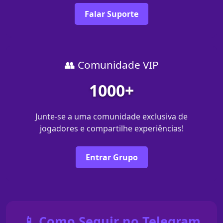
Falar Suporte
👥 Comunidade VIP
1000+
Junte-se a uma comunidade exclusiva de
jogadores e compartilhe experiências!
Entrar Grupo
📱 Como Seguir no Telegram