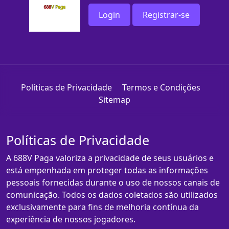
Login
Registrar-se
Políticas de Privacidade
Termos e Condições
Sitemap
Políticas de Privacidade
A 688V Paga valoriza a privacidade de seus usuários e
está empenhada em proteger todas as informações
pessoais fornecidas durante o uso de nossos canais de
comunicação. Todos os dados coletados são utilizados
exclusivamente para fins de melhoria contínua da
experiência de nossos jogadores.