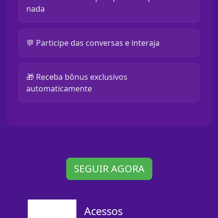
nada
💬 Participe das conversas e interaja
🎁 Receba bônus exclusivos
automaticamente
SEGUIR AGORA
Acessos