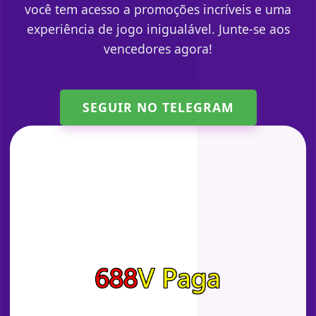
você tem acesso a promoções incríveis e uma
experiência de jogo inigualável. Junte-se aos
vencedores agora!
SEGUIR NO TELEGRAM