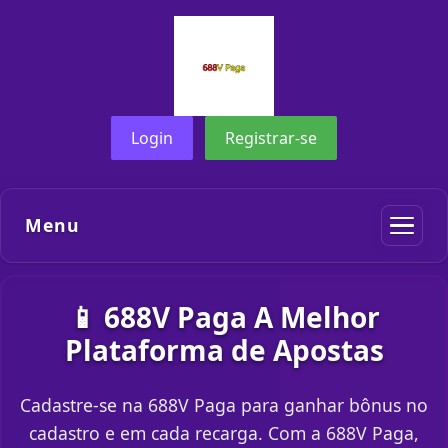
Login
Registrar-se
Menu
📱 688V Paga A Melhor
Plataforma de Apostas
Cadastre-se na 688V Paga para ganhar bônus no
cadastro e em cada recarga. Com a 688V Paga,