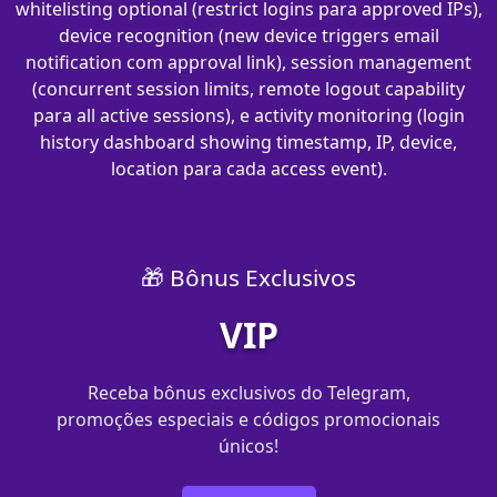
whitelisting optional (restrict logins para approved IPs),
device recognition (new device triggers email
notification com approval link), session management
(concurrent session limits, remote logout capability
para all active sessions), e activity monitoring (login
history dashboard showing timestamp, IP, device,
location para cada access event).
🎁 Bônus Exclusivos
VIP
Receba bônus exclusivos do Telegram,
promoções especiais e códigos promocionais
únicos!