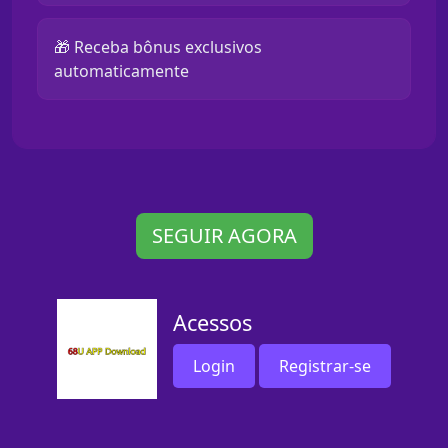
🎁 Receba bônus exclusivos
automaticamente
SEGUIR AGORA
Acessos
Login
Registrar-se