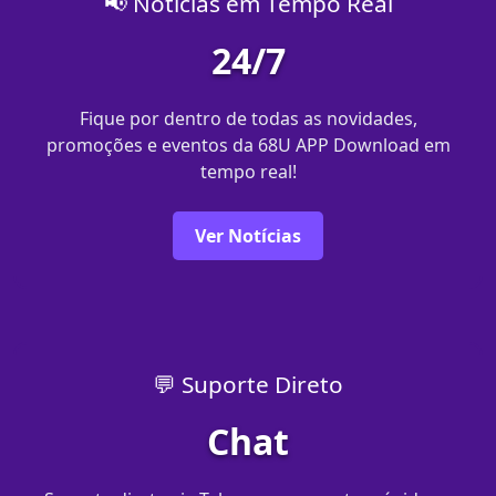
📢 Notícias em Tempo Real
24/7
Fique por dentro de todas as novidades,
promoções e eventos da 68U APP Download em
tempo real!
Ver Notícias
💬 Suporte Direto
Chat