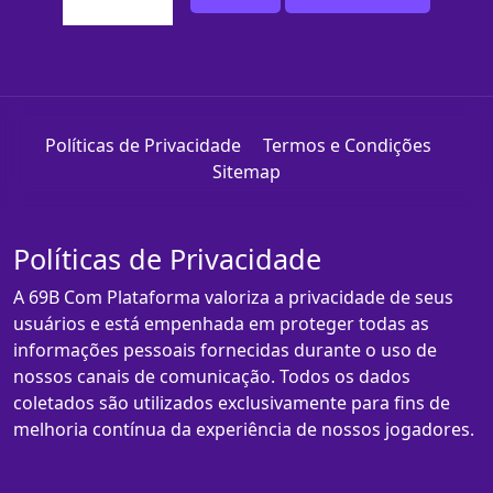
Políticas de Privacidade
Termos e Condições
Sitemap
Políticas de Privacidade
A 69B Com Plataforma valoriza a privacidade de seus
usuários e está empenhada em proteger todas as
informações pessoais fornecidas durante o uso de
nossos canais de comunicação. Todos os dados
coletados são utilizados exclusivamente para fins de
melhoria contínua da experiência de nossos jogadores.