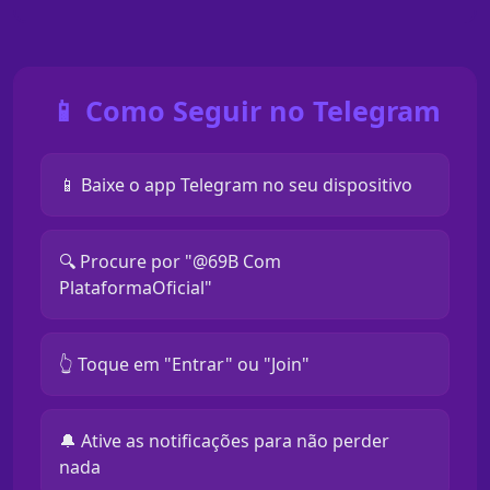
📱 Como Seguir no Telegram
📱 Baixe o app Telegram no seu dispositivo
🔍 Procure por "@69B Com
PlataformaOficial"
👆 Toque em "Entrar" ou "Join"
🔔 Ative as notificações para não perder
nada