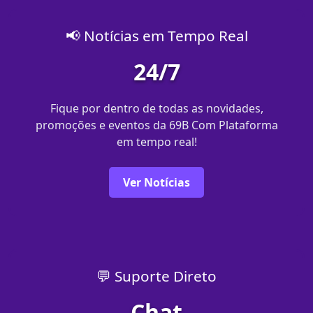
📢 Notícias em Tempo Real
24/7
Fique por dentro de todas as novidades,
promoções e eventos da 69B Com Plataforma
em tempo real!
Ver Notícias
💬 Suporte Direto
Chat