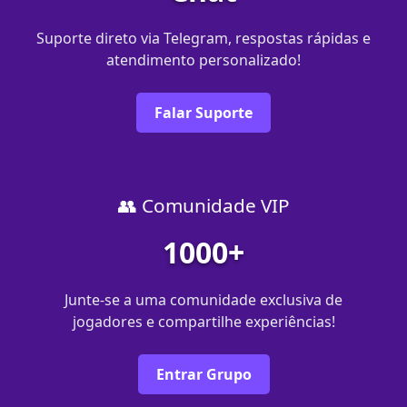
Suporte direto via Telegram, respostas rápidas e
atendimento personalizado!
Falar Suporte
👥 Comunidade VIP
1000+
Junte-se a uma comunidade exclusiva de
jogadores e compartilhe experiências!
Entrar Grupo