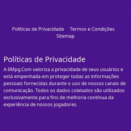
Políticas de Privacidade
Termos e Condições
Sitemap
Políticas de Privacidade
A 6Mpg.Com valoriza a privacidade de seus usuários e
está empenhada em proteger todas as informações
pessoais fornecidas durante o uso de nossos canais de
comunicação. Todos os dados coletados são utilizados
exclusivamente para fins de melhoria contínua da
experiência de nossos jogadores.