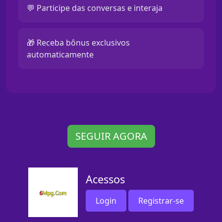
💬 Participe das conversas e interaja
🎁 Receba bônus exclusivos
automaticamente
SEGUIR AGORA
Acessos
Login
Registrar-se