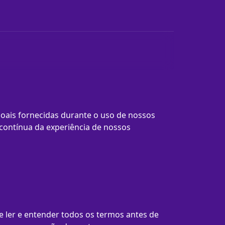
soais fornecidas durante o uso de nossos
 contínua da experiência de nossos
e ler e entender todos os termos antes de