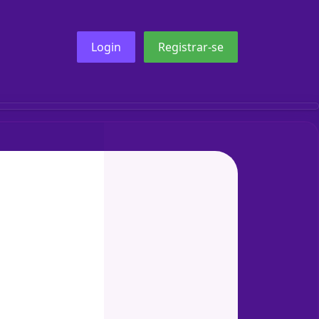
Login
Registrar-se