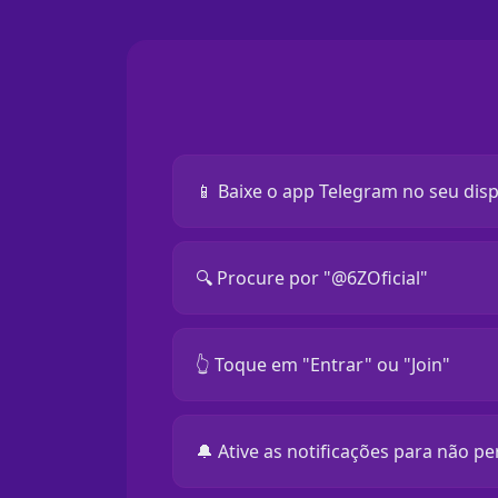
📱 Baixe o app Telegram no seu disp
🔍 Procure por "@6ZOficial"
👆 Toque em "Entrar" ou "Join"
🔔 Ative as notificações para não p