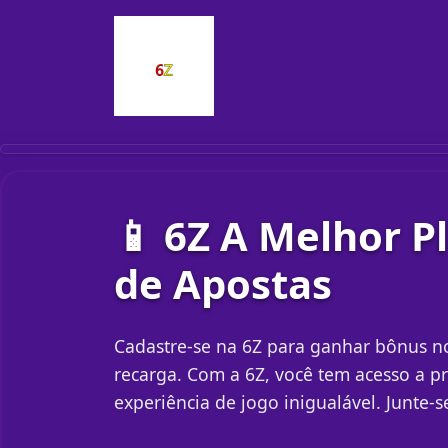
📱 6Z A Melhor P
de Apostas
Cadastre-se na 6Z para ganhar bônus n
recarga. Com a 6Z, você tem acesso a p
experiência de jogo inigualável. Junte-