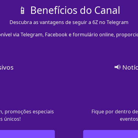
📱 Benefícios do Canal
Descubra as vantagens de seguir a 6Z no Telegram
onível via Telegram, Facebook e formulário online, proporcio
sivos
📢 Notí
m, promoções especiais
Fique por dentro d
s únicos!
eventos