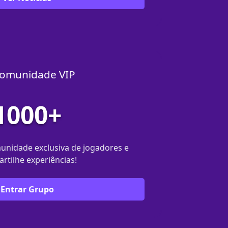
Comunidade VIP
1000+
unidade exclusiva de jogadores e
rtilhe experiências!
Entrar Grupo