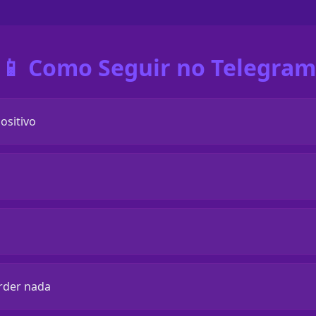
📱 Como Seguir no Telegram
ositivo
erder nada