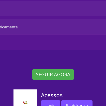
a
aticamente
SEGUIR AGORA
Acessos
Login
Registrar-se