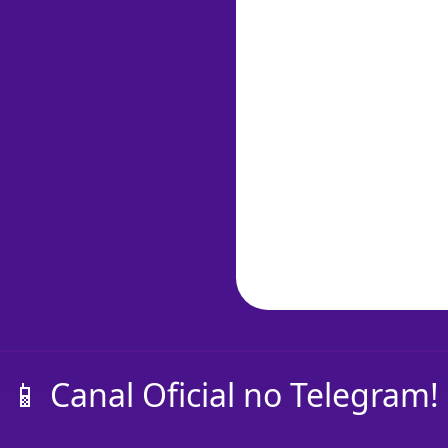
📱 Canal Oficial no Telegram!