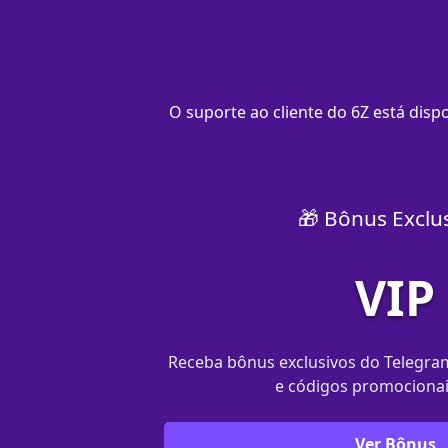
O suporte ao cliente do 6Z está disp
🎁 Bônus Exclu
VIP
Receba bônus exclusivos do Telegra
e códigos promocionai
Ver Bônus