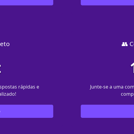
reto
👥 
t
espostas rápidas e
Junte-se a uma com
lizado!
compa
e