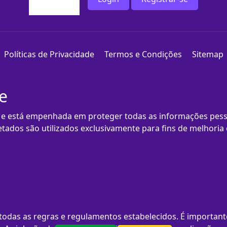
Políticas de Privacidade
Termos e Condições
Sitemap
de
os e está empenhada em proteger todas as informações pes
tados são utilizados exclusivamente para fins de melhoria
odas as regras e regulamentos estabelecidos. É important