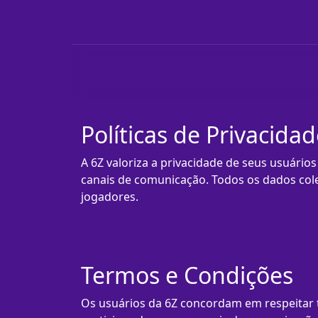
Políticas de Privacida
A 6Z valoriza a privacidade de seus usuári
canais de comunicação. Todos os dados cole
jogadores.
Termos e Condições
Os usuários da 6Z concordam em respeitar t