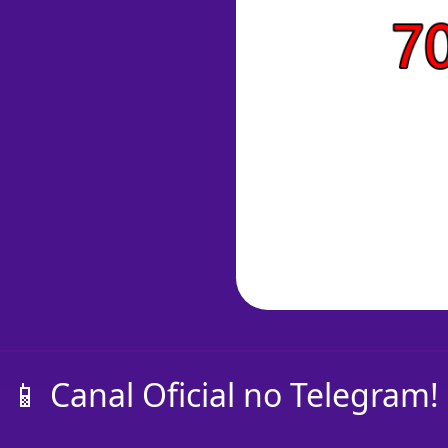
📱 Canal Oficial no Telegram!