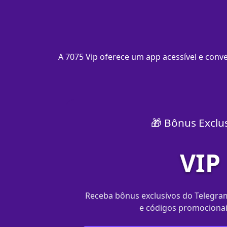
A 7075 Vip oferece um app acessível e conve
🎁 Bônus Exclu
VIP
Receba bônus exclusivos do Telegra
e códigos promocionai