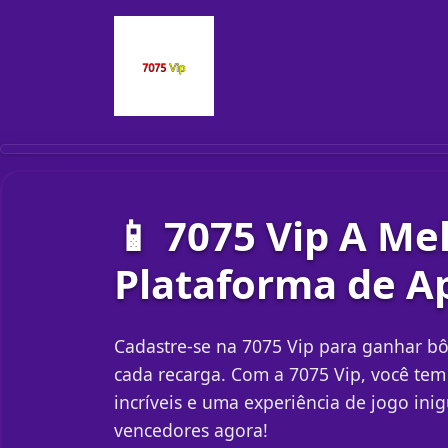
📱 7075 Vip A Me
Plataforma de A
Cadastre-se na 7075 Vip para ganhar b
cada recarga. Com a 7075 Vip, você te
incríveis e uma experiência de jogo inig
vencedores agora!