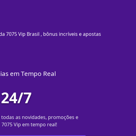
 7075 Vip Brasil , bônus incríveis e apostas
cias em Tempo Real
24/7
e todas as novidades, promoções e
 7075 Vip em tempo real!